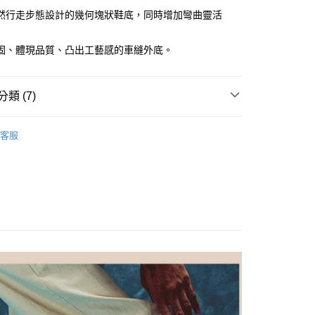
際商業銀行
中國信託商業銀行
：只要手機號碼，簡訊認證，即可結帳。
然行走步態設計的幾何塊狀鞋底，同時增加彎曲靈活
天信用卡公司
：先確認商品／服務後，再付款。
家取貨
EE先享後付」結帳流程】
固、體現品質、凸出工藝感的車縫外底。
0，滿NT$1,000(含以上)免運費
方式選擇「AFTEE先享後付」後，將跳轉至「AFTEE先享後
頁面，進行簡訊認證並確認金額後，即可完成結帳。
爾富取貨
成立數日內，您將收到繳費通知簡訊。
類 (7)
費通知簡訊後14天內，點擊此簡訊中的連結，可透過四大超商
0，滿NT$1,000(含以上)免運費
網路銀行／等多元方式進行付款，方視為交易完成。
鞋款
：結帳手續完成當下不需立刻繳費，但若您需要取消訂單，請聯
1取貨
客服
的店家。未經商家同意取消之訂單仍視為有效，需透過AFTEE
合
逛街出遊
繳納相關費用。
0，滿NT$1,000(含以上)免運費
否成功請以「AFTEE先享後付 」之結帳頁面顯示為準，若有關於
質
真皮
功／繳費後需取消欲退款等相關疑問，請聯繫「AFTEE先享後
援中心」
https://netprotections.freshdesk.com/support/home
式
樂福鞋
0，滿NT$1,000(含以上)免運費
項】
色
黃色系
恩沛科技股份有限公司提供之「AFTEE先享後付」服務完成之
依本服務之必要範圍內提供個人資料，並將交易相關給付款項請
20，滿NT$1,000(含以上)免運費
能
緩震舒適
讓予恩沛科技股份有限公司。
價
個人資料處理事宜，請瀏覽以下網址：
⏰女款
ee.tw/terms/#terms3
年的使用者請事先徵得法定代理人或監護人之同意方可使用
E先享後付」，若未經同意申辦者引起之損失，本公司不負相關責