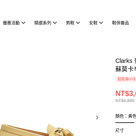
優惠活動
精選系列
男鞋
女鞋
鞋保養品
Clark
蘇莫卡辛
超取滿NT$
NT$3,
NT$6,880
顏色：黃
尺寸