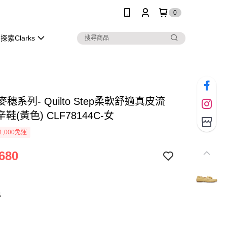
0
探索Clarks
s 麥穗系列- Quilto Step柔軟舒適真皮流
鞋(黃色) CLF78144C-女
1,000免運
680
色