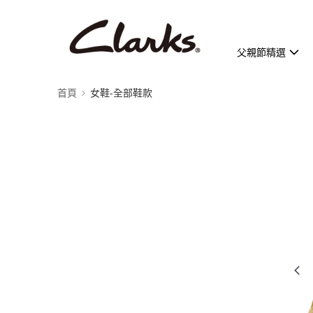
父親節精選
首頁
女鞋-全部鞋款