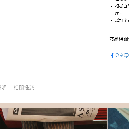
台新國
２．便利
運送方式
根據自
台灣樂
３．安心
度。
付款後全
【「AFT
增加牢
每筆NT$8
１．於結帳
付」結帳
付款後萊
２．訂單
商品相關分
３．收到繳
每筆NT$8
／ATM／
女鞋-全部
※ 請注意
付款後7-1
分享
絡購買商品
女鞋-選場
先享後付
每筆NT$8
※ 交易是
女鞋-選材
是否繳費成
宅配
付客戶支
女鞋-選款
每筆NT$8
【注意事
說明
相關推薦
女鞋-選顏
宅配-離島
１．透過由
交易，需
每筆NT$1
女鞋-選功
求債權轉
⏰8月限時
２．關於
https://aft
３．未成
「AFTE
任。