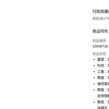
付款與運
超取滿NT$
付款方式
商品特色
信用卡一
商品編號
10048726
信用卡分
商品特色
3 期 
靈感：
合作金
科技：
LINE Pay
華南商
工藝：
街口支付
上海商
鞋面：
國泰世
幾何美
AFTEE先
臺灣中
相關說明
鞋墊：
匯豐（
【關於「A
聯邦商
走時擠
ATM付款
AFTEE
元大商
鞋底：
便利好安
玉山商
１．簡單
強穩定