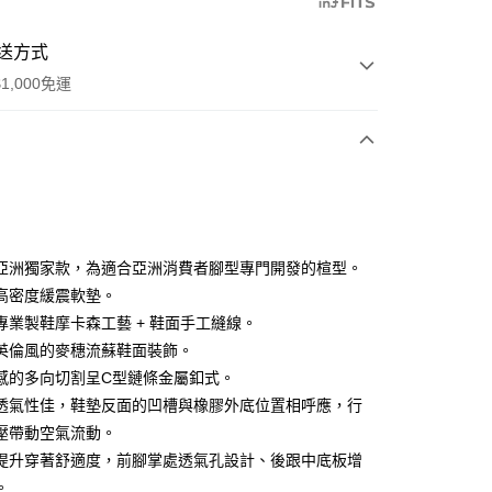
送方式
1,000免運
次付款
期付款
0 利率 每期
NT$1,226
21家銀行
亞洲獨家款，為適合亞洲消費者腳型專門開發的楦型。
庫商業銀行
第一商業銀行
高密度緩震軟墊。
業銀行
彰化商業銀行
專業製鞋摩卡森工藝 + 鞋面手工縫線。
業儲蓄銀行
台北富邦商業銀行
英倫風的麥穗流蘇鞋面裝飾。
華商業銀行
兆豐國際商業銀行
感的多向切割呈C型鏈條金屬釦式。
享後付
小企業銀行
台中商業銀行
透氣性佳，鞋墊反面的凹槽與橡膠外底位置相呼應，行
台灣）商業銀行
華泰商業銀行
FTEE先享後付」】
業銀行
遠東國際商業銀行
壓帶動空氣流動。
先享後付是「在收到商品之後才付款」的支付方式。 讓您購物簡單
業銀行
永豐商業銀行
提升穿著舒適度，前腳掌處透氣孔設計、後跟中底板增
心！
業銀行
星展（台灣）商業銀行
：不需註冊會員、不需綁卡、不需儲值。
。