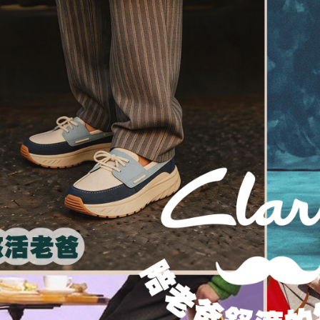
４．使用「
即時審查
結果請求
５．嚴禁
形，恩沛
動。