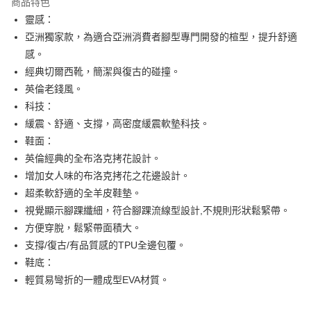
商品特色
合作金庫商業銀行
第一商業銀行
LINE Pay
靈感：
華南商業銀行
彰化商業銀行
亞洲獨家款，為適合亞洲消費者腳型專門開發的楦型，提升舒適
街口支付
上海商業儲蓄銀行
台北富邦商業銀行
國泰世華商業銀行
兆豐國際商業銀行
感。
AFTEE先享後付
臺灣中小企業銀行
台中商業銀行
經典切爾西靴，簡潔與復古的碰撞。
相關說明
匯豐（台灣）商業銀行
華泰商業銀行
英倫老錢風。
聯邦商業銀行
遠東國際商業銀行
【關於「AFTEE先享後付」】
科技：
ATM付款
AFTEE先享後付是「在收到商品之後才付款」的支付方式。 讓您購物簡單
元大商業銀行
永豐商業銀行
便利好安心！
緩震、舒適、支撐，高密度緩震軟墊科技。
玉山商業銀行
星展（台灣）商業銀行
１．簡單：不需註冊會員、不需綁卡、不需儲值。
鞋面：
台新國際商業銀行
中國信託商業銀行
運送方式
２．便利：只要手機號碼，簡訊認證，即可結帳。
台灣樂天信用卡公司
英倫經典的全布洛克拷花設計。
３．安心：先確認商品／服務後，再付款。
付款後全家取貨
增加女人味的布洛克拷花之花邊設計。
每筆NT$80，滿NT$1,000(含以上)免運費
【「AFTEE先享後付」結帳流程】
超柔軟舒適的全羊皮鞋墊。
１．於結帳方式選擇「AFTEE先享後付」後，將跳轉至「AFTEE先享後付」
付款後萊爾富取貨
結帳頁面，進行簡訊認證並確認金額後，即可完成結帳。
視覺顯示腳踝纖細，符合腳踝流線型設計,不規則形狀鬆緊帶。
２．訂單成立數日內，您將收到繳費通知簡訊。
每筆NT$80，滿NT$1,000(含以上)免運費
方便穿脫，鬆緊帶面積大。
３．收到繳費通知簡訊後14天內，點擊此簡訊中的連結，可透過四大超商／
支撐/復古/有品質感的TPU全邊包覆。
ATM／網路銀行／等多元方式進行付款，方視為交易完成。
付款後7-11取貨
※ 請注意：結帳手續完成當下不需立刻繳費，但若您需要取消訂單，請聯絡
鞋底：
每筆NT$80，滿NT$1,000(含以上)免運費
購買商品的店家。未經商家同意取消之訂單仍視為有效，需透過AFTEE先享
輕質易彎折的一體成型EVA材質。
後付繳納相關費用。
宅配
※ 交易是否成功請以「AFTEE先享後付 」之結帳頁面顯示為準，若有關於
是否繳費成功／繳費後需取消欲退款等相關疑問，請聯繫「AFTEE先享後付