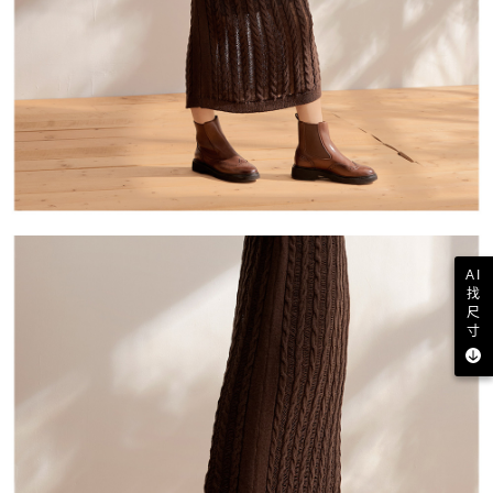
AI
找
尺
寸