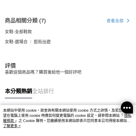
商品相關分類 (7)
查看全部
女鞋-全部鞋款
女鞋-選場合
逛街出遊
評價
喜歡這個商品嗎？購買後給他一個好評吧
本分類熱銷
全站排行
本網站中使用 cookie，欲查詢有關本網站使用 cookie 方式之詳情，及若您不希
熱門標籤
望在電腦上使用 cookie 時應如何變更電腦的 cookie 設定，請參閱本網站「
隱私
權條款
」之 Cookie 聲明。您繼續使用本網站即表示您同意本公司得按本網站使
用條款之 Cookie 聲明使用 cookie。
了解更多 >