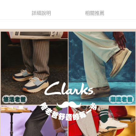
每筆NT$80，滿NT$1,000(含以上)免運費
客戶支援中心」
https://netprotections.freshdesk.com/support/home
詳細說明
相關推薦
宅配-離島
【注意事項】
１．透過由恩沛科技股份有限公司提供之「AFTEE先享後付」服務完成之交
每筆NT$120，滿NT$1,000(含以上)免運費
易，需依本服務之必要範圍內提供個人資料，並將交易相關給付款項請求債
權轉讓予恩沛科技股份有限公司。
２．關於個人資料處理事宜，請瀏覽以下網址：
https://aftee.tw/terms/#terms3
３．未成年的使用者請事先徵得法定代理人或監護人之同意方可使用
「AFTEE先享後付」，若未經同意申辦者引起之損失，本公司不負相關責
任。
４．使用「AFTEE先享後付」時，將依據個別帳號之用戶狀況，依本公司即
時審查核予不同之上限額度；若仍有額度不足之情形，本公司將視審查結果
請求用戶進行身份認證。
５．嚴禁一人註冊多個帳號或使用他人資訊註冊。若發現惡意使用之情形，
恩沛科技股份有限公司將有權停止該用戶之使用額度並採取法律行動。