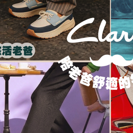
４．使用「
即時審查
結果請求
５．嚴禁
形，恩沛
動。