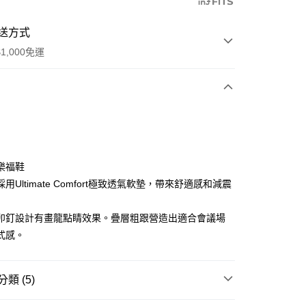
送方式
1,000免運
次付款
期付款
0 利率 每期
NT$993
21家銀行
樂福鞋
庫商業銀行
第一商業銀行
用Ultimate Comfort極致透氣軟墊，帶來舒適感和減震
業銀行
彰化商業銀行
業儲蓄銀行
台北富邦商業銀行
卯釘設計有畫龍點睛效果。疊層粗跟營造出適合會議場
華商業銀行
兆豐國際商業銀行
式感。
享後付
小企業銀行
台中商業銀行
台灣）商業銀行
華泰商業銀行
FTEE先享後付」】
業銀行
遠東國際商業銀行
先享後付是「在收到商品之後才付款」的支付方式。 讓您購物簡單
類 (5)
業銀行
永豐商業銀行
心！
業銀行
星展（台灣）商業銀行
：不需註冊會員、不需綁卡、不需儲值。