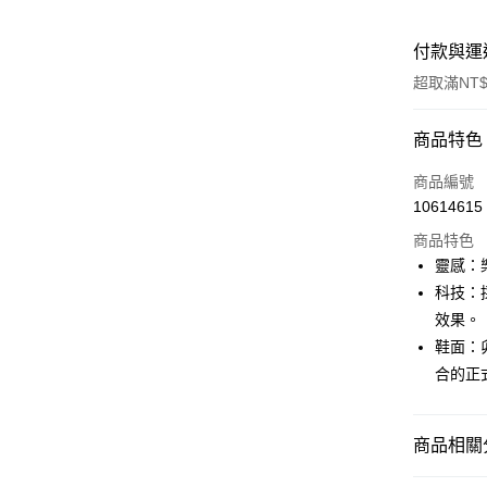
付款與運
超取滿NT$
付款方式
商品特色
信用卡一
商品編號
10614615
信用卡分
商品特色
3 期 
靈感：
合作金
科技：採
LINE Pay
華南商
效果。
街口支付
上海商
鞋面：
國泰世
合的正
AFTEE先
臺灣中
相關說明
匯豐（
【關於「A
聯邦商
ATM付款
AFTEE
商品相關分
元大商
便利好安
玉山商
１．簡單