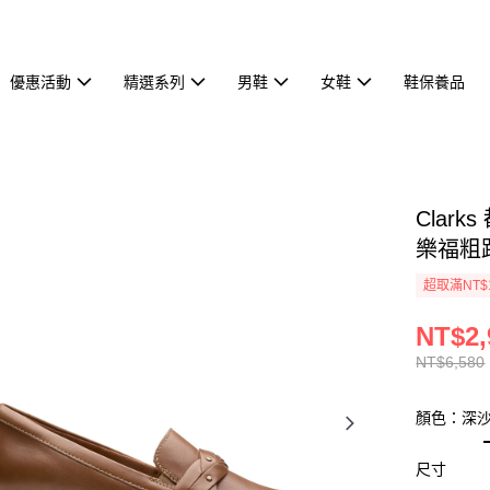
優惠活動
精選系列
男鞋
女鞋
鞋保養品
Clark
樂福粗跟
超取滿NT$
NT$2,
NT$6,580
顏色：深
尺寸