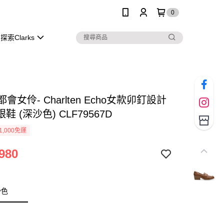
0
探索Clarks
s 都會女伶- Charlten Echo女款卯釘設計
鞋 (深沙色) CLF79567D
1,000免運
980
沙色