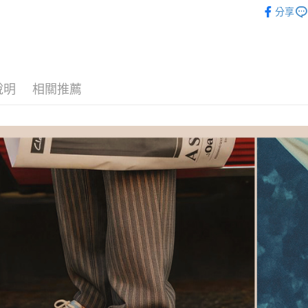
女鞋-全部
台新國
２．便利
分享
運送方式
台灣樂
３．安心
女鞋-選款
付款後全
女鞋-選款
【「AFT
每筆NT$8
１．於結帳
女鞋-選顏
付」結帳
付款後萊
２．訂單
說明
相關推薦
🛒【夏日慶
３．收到繳
每筆NT$8
／ATM／
※ 請注意
付款後7-1
絡購買商品
先享後付
每筆NT$8
※ 交易是
是否繳費成
宅配
付客戶支
每筆NT$8
【注意事
宅配-離島
１．透過由
交易，需
每筆NT$1
求債權轉
２．關於
https://aft
３．未成
「AFTE
任。