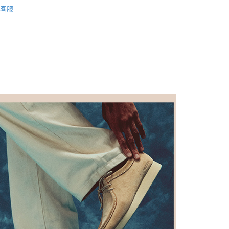
鞋款
際商業銀行
中國信託商業銀行
：只要手機號碼，簡訊認證，即可結帳。
客服
天信用卡公司
：先確認商品／服務後，再付款。
式
跟鞋
家取貨
式
樂福鞋
EE先享後付」結帳流程】
0，滿NT$1,000(含以上)免運費
方式選擇「AFTEE先享後付」後，將跳轉至「AFTEE先享後
色
棕色系
頁面，進行簡訊認證並確認金額後，即可完成結帳。
爾富取貨
成立數日內，您將收到繳費通知簡訊。
】任選兩雙$4980
🛒女款
費通知簡訊後14天內，點擊此簡訊中的連結，可透過四大超商
0，滿NT$1,000(含以上)免運費
網路銀行／等多元方式進行付款，方視為交易完成。
：結帳手續完成當下不需立刻繳費，但若您需要取消訂單，請聯
1取貨
的店家。未經商家同意取消之訂單仍視為有效，需透過AFTEE
繳納相關費用。
0，滿NT$1,000(含以上)免運費
否成功請以「AFTEE先享後付 」之結帳頁面顯示為準，若有關於
功／繳費後需取消欲退款等相關疑問，請聯繫「AFTEE先享後
援中心」
https://netprotections.freshdesk.com/support/home
0，滿NT$1,000(含以上)免運費
項】
恩沛科技股份有限公司提供之「AFTEE先享後付」服務完成之
依本服務之必要範圍內提供個人資料，並將交易相關給付款項請
20，滿NT$1,000(含以上)免運費
讓予恩沛科技股份有限公司。
個人資料處理事宜，請瀏覽以下網址：
ee.tw/terms/#terms3
年的使用者請事先徵得法定代理人或監護人之同意方可使用
E先享後付」，若未經同意申辦者引起之損失，本公司不負相關責