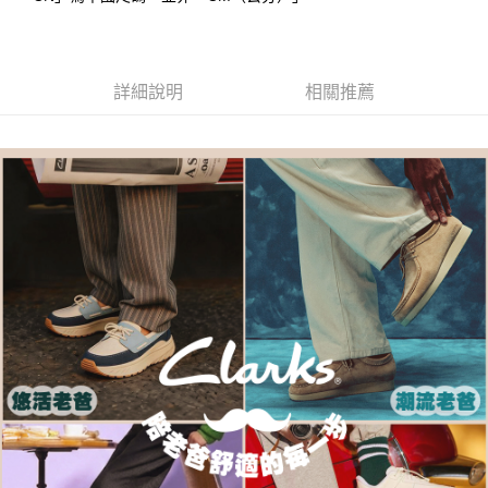
每筆NT$80，滿NT$1,000(含以上)免運費
客戶支援中心」
https://netprotections.freshdesk.com/support/home
宅配-離島
【注意事項】
１．透過由恩沛科技股份有限公司提供之「AFTEE先享後付」服務完成之交
每筆NT$120，滿NT$1,000(含以上)免運費
詳細說明
相關推薦
易，需依本服務之必要範圍內提供個人資料，並將交易相關給付款項請求債
權轉讓予恩沛科技股份有限公司。
２．關於個人資料處理事宜，請瀏覽以下網址：
https://aftee.tw/terms/#terms3
３．未成年的使用者請事先徵得法定代理人或監護人之同意方可使用
「AFTEE先享後付」，若未經同意申辦者引起之損失，本公司不負相關責
任。
４．使用「AFTEE先享後付」時，將依據個別帳號之用戶狀況，依本公司即
時審查核予不同之上限額度；若仍有額度不足之情形，本公司將視審查結果
請求用戶進行身份認證。
５．嚴禁一人註冊多個帳號或使用他人資訊註冊。若發現惡意使用之情形，
恩沛科技股份有限公司將有權停止該用戶之使用額度並採取法律行動。