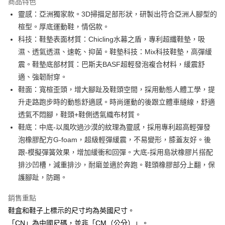
商品特色
合作金庫商業銀行
第一商業銀行
LINE Pay
靈感：亞洲獨家款。3D掃描足部形狀，研製出符合亞洲人腳型的
華南商業銀行
彰化商業銀行
楦型。厚底運動鞋，情侶款。
街口支付
上海商業儲蓄銀行
台北富邦商業銀行
國泰世華商業銀行
兆豐國際商業銀行
科技：鞋墊表面材質：Chicling水幕之盾，專利超纖鞋墊，吸
AFTEE先享後付
臺灣中小企業銀行
台中商業銀行
濕、透氣透濕、速乾、抑菌。鞋墊科技：Mix科技鞋墊，高彈緩
相關說明
匯豐（台灣）商業銀行
華泰商業銀行
震。鞋墊底部材質：巴斯夫BASF超輕發泡複合材料，緩震舒
聯邦商業銀行
遠東國際商業銀行
【關於「AFTEE先享後付」】
適、強韌耐穿。
ATM付款
AFTEE先享後付是「在收到商品之後才付款」的支付方式。 讓您購物簡單
元大商業銀行
永豐商業銀行
便利好安心！
鞋面：寬楦歪頭，增大腳趾及鞋頭空間，採用動態人體工學，提
玉山商業銀行
星展（台灣）商業銀行
１．簡單：不需註冊會員、不需綁卡、不需儲值。
升走路跑步時的動態舒適感。時尚運動的後跟立體車縫線，舒適
台新國際商業銀行
中國信託商業銀行
運送方式
２．便利：只要手機號碼，簡訊認證，即可結帳。
台灣樂天信用卡公司
透氣不悶腳，鞋頭+鞋側透氣織布材質。
３．安心：先確認商品／服務後，再付款。
付款後全家取貨
鞋底：中底-以風吹過沙漠的紋理為靈感，採用專利超高輕彈發
每筆NT$80，滿NT$1,000(含以上)免運費
【「AFTEE先享後付」結帳流程】
泡橡膠配方G-foam，超級輕彈緩震，不易變形，膝蓋友好。後
１．於結帳方式選擇「AFTEE先享後付」後，將跳轉至「AFTEE先享後付」
付款後萊爾富取貨
結帳頁面，進行簡訊認證並確認金額後，即可完成結帳。
跟-模擬彈簧效果，增加緩衝和回彈。大底-採用島狀橡膠片搭配
２．訂單成立數日內，您將收到繳費通知簡訊。
每筆NT$80，滿NT$1,000(含以上)免運費
排沙凹槽，減重排沙，耐磨並適於奔跑。鞋頭橡膠部分上翻，保
３．收到繳費通知簡訊後14天內，點擊此簡訊中的連結，可透過四大超商／
護腳趾，防踢。
ATM／網路銀行／等多元方式進行付款，方視為交易完成。
付款後7-11取貨
※ 請注意：結帳手續完成當下不需立刻繳費，但若您需要取消訂單，請聯絡
每筆NT$80，滿NT$1,000(含以上)免運費
購買商品的店家。未經商家同意取消之訂單仍視為有效，需透過AFTEE先享
銷售重點
後付繳納相關費用。
鞋盒和鞋子上標示的尺寸均為英國尺寸。
宅配
※ 交易是否成功請以「AFTEE先享後付 」之結帳頁面顯示為準，若有關於
「CN」為中國尺碼，並非「CM（公分）」。
是否繳費成功／繳費後需取消欲退款等相關疑問，請聯繫「AFTEE先享後付