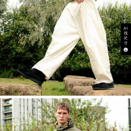
AI
找
尺
寸