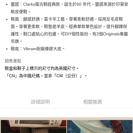
LINE Pay
靈感：Clarks復古鞋經典款，誕生於60 年代，靈感來源於印第安
華南商業銀行
彰化商業銀行
軟皮便鞋。
街口支付
上海商業儲蓄銀行
台北富邦商業銀行
國泰世華商業銀行
兆豐國際商業銀行
鞋面：腳感舒適，莫卡辛工藝。穿著柔軟舒適，採用反毛皮鞋
AFTEE先享後付
臺灣中小企業銀行
台中商業銀行
面。穿著更柔軟，鞋墊是羊皮。經典單款單色設計。提升腳踝保
相關說明
匯豐（台灣）商業銀行
華泰商業銀行
護性，鞋口處貼心的包邊。可DIY個性裝扮，有2個Originals專屬
聯邦商業銀行
遠東國際商業銀行
【關於「AFTEE先享後付」】
吊牌。
ATM付款
AFTEE先享後付是「在收到商品之後才付款」的支付方式。 讓您購物簡單
元大商業銀行
永豐商業銀行
便利好安心！
鞋底：Vibram耐磨橡膠大底。
玉山商業銀行
星展（台灣）商業銀行
１．簡單：不需註冊會員、不需綁卡、不需儲值。
台新國際商業銀行
中國信託商業銀行
運送方式
２．便利：只要手機號碼，簡訊認證，即可結帳。
銷售重點
台灣樂天信用卡公司
３．安心：先確認商品／服務後，再付款。
付款後全家取貨
鞋盒和鞋子上標示的尺寸均為英國尺寸。
每筆NT$80，滿NT$1,000(含以上)免運費
【「AFTEE先享後付」結帳流程】
「CN」為中國尺碼，並非「CM（公分）」。
１．於結帳方式選擇「AFTEE先享後付」後，將跳轉至「AFTEE先享後付」
付款後萊爾富取貨
結帳頁面，進行簡訊認證並確認金額後，即可完成結帳。
２．訂單成立數日內，您將收到繳費通知簡訊。
每筆NT$80，滿NT$1,000(含以上)免運費
３．收到繳費通知簡訊後14天內，點擊此簡訊中的連結，可透過四大超商／
ATM／網路銀行／等多元方式進行付款，方視為交易完成。
詳細說明
相關推薦
付款後7-11取貨
※ 請注意：結帳手續完成當下不需立刻繳費，但若您需要取消訂單，請聯絡
每筆NT$80，滿NT$1,000(含以上)免運費
購買商品的店家。未經商家同意取消之訂單仍視為有效，需透過AFTEE先享
後付繳納相關費用。
宅配
※ 交易是否成功請以「AFTEE先享後付 」之結帳頁面顯示為準，若有關於
是否繳費成功／繳費後需取消欲退款等相關疑問，請聯繫「AFTEE先享後付
每筆NT$80，滿NT$1,000(含以上)免運費