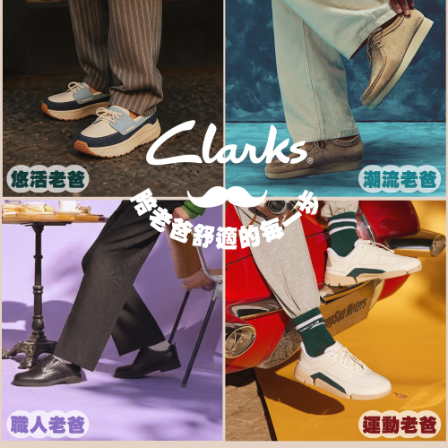
客戶支援中心」
https://netprotections.freshdesk.com/support/home
宅配-離島
【注意事項】
１．透過由恩沛科技股份有限公司提供之「AFTEE先享後付」服務完成之交
每筆NT$120，滿NT$1,000(含以上)免運費
易，需依本服務之必要範圍內提供個人資料，並將交易相關給付款項請求債
權轉讓予恩沛科技股份有限公司。
２．關於個人資料處理事宜，請瀏覽以下網址：
https://aftee.tw/terms/#terms3
３．未成年的使用者請事先徵得法定代理人或監護人之同意方可使用
「AFTEE先享後付」，若未經同意申辦者引起之損失，本公司不負相關責
任。
４．使用「AFTEE先享後付」時，將依據個別帳號之用戶狀況，依本公司即
時審查核予不同之上限額度；若仍有額度不足之情形，本公司將視審查結果
請求用戶進行身份認證。
５．嚴禁一人註冊多個帳號或使用他人資訊註冊。若發現惡意使用之情形，
恩沛科技股份有限公司將有權停止該用戶之使用額度並採取法律行動。