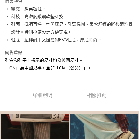
商品特色
合作金庫商業銀行
第一商業銀行
LINE Pay
靈感：經典板鞋。
華南商業銀行
彰化商業銀行
科技：高密度緩震軟墊科技。
街口支付
上海商業儲蓄銀行
台北富邦商業銀行
國泰世華商業銀行
兆豐國際商業銀行
鞋面：低調百搭，空間感足，鞋頭偏圓。柔軟舒適的腳後跟泡棉
AFTEE先享後付
臺灣中小企業銀行
台中商業銀行
設計。鞋側拉鍊設計方便穿脫。
相關說明
匯豐（台灣）商業銀行
華泰商業銀行
鞋底：超輕耐用又緩震的EVA鞋底，厚底時尚。
聯邦商業銀行
遠東國際商業銀行
【關於「AFTEE先享後付」】
ATM付款
AFTEE先享後付是「在收到商品之後才付款」的支付方式。 讓您購物簡單
元大商業銀行
永豐商業銀行
銷售重點
便利好安心！
玉山商業銀行
星展（台灣）商業銀行
鞋盒和鞋子上標示的尺寸均為英國尺寸。
１．簡單：不需註冊會員、不需綁卡、不需儲值。
台新國際商業銀行
中國信託商業銀行
運送方式
２．便利：只要手機號碼，簡訊認證，即可結帳。
「CN」為中國尺碼，並非「CM（公分）」。
台灣樂天信用卡公司
３．安心：先確認商品／服務後，再付款。
付款後全家取貨
每筆NT$80，滿NT$1,000(含以上)免運費
【「AFTEE先享後付」結帳流程】
１．於結帳方式選擇「AFTEE先享後付」後，將跳轉至「AFTEE先享後付」
付款後萊爾富取貨
結帳頁面，進行簡訊認證並確認金額後，即可完成結帳。
詳細說明
相關推薦
２．訂單成立數日內，您將收到繳費通知簡訊。
每筆NT$80，滿NT$1,000(含以上)免運費
３．收到繳費通知簡訊後14天內，點擊此簡訊中的連結，可透過四大超商／
ATM／網路銀行／等多元方式進行付款，方視為交易完成。
付款後7-11取貨
※ 請注意：結帳手續完成當下不需立刻繳費，但若您需要取消訂單，請聯絡
每筆NT$80，滿NT$1,000(含以上)免運費
購買商品的店家。未經商家同意取消之訂單仍視為有效，需透過AFTEE先享
後付繳納相關費用。
宅配
※ 交易是否成功請以「AFTEE先享後付 」之結帳頁面顯示為準，若有關於
是否繳費成功／繳費後需取消欲退款等相關疑問，請聯繫「AFTEE先享後付