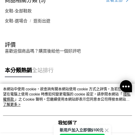
商品相關分類 (5)
查看全部
女鞋-全部鞋款
女鞋-選場合
逛街出遊
評價
喜歡這個商品嗎？購買後給他一個好評吧
本分類熱銷
全站排行
本網站中使用 cookie，欲查詢有關本網站使用 cookie 方式之詳情，及若您不希
熱門標籤
望在電腦上使用 cookie 時應如何變更電腦的 cookie 設定，請參閱本網站「
隱私
權條款
」之 Cookie 聲明。您繼續使用本網站即表示您同意本公司得按本網站使
用條款之 Cookie 聲明使用 cookie。
了解更多 >
我知道了
新用戶加入立即領$100元