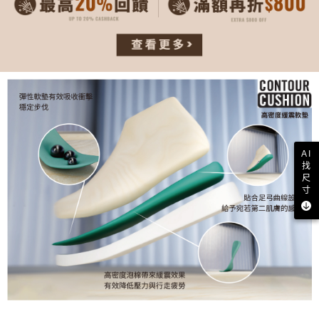
AI
找
尺
寸