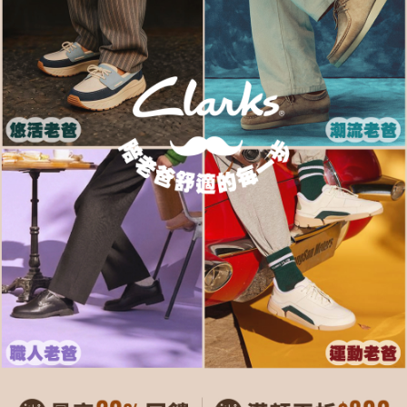
每筆NT$80，滿NT$1,000(含以上)免運費
客戶支援中心」
https://netprotections.freshdesk.com/support/home
宅配-離島
【注意事項】
１．透過由恩沛科技股份有限公司提供之「AFTEE先享後付」服務完成之交
每筆NT$120，滿NT$1,000(含以上)免運費
易，需依本服務之必要範圍內提供個人資料，並將交易相關給付款項請求債
權轉讓予恩沛科技股份有限公司。
２．關於個人資料處理事宜，請瀏覽以下網址：
https://aftee.tw/terms/#terms3
３．未成年的使用者請事先徵得法定代理人或監護人之同意方可使用
「AFTEE先享後付」，若未經同意申辦者引起之損失，本公司不負相關責
任。
４．使用「AFTEE先享後付」時，將依據個別帳號之用戶狀況，依本公司即
時審查核予不同之上限額度；若仍有額度不足之情形，本公司將視審查結果
請求用戶進行身份認證。
５．嚴禁一人註冊多個帳號或使用他人資訊註冊。若發現惡意使用之情形，
恩沛科技股份有限公司將有權停止該用戶之使用額度並採取法律行動。