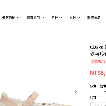
優惠活動
精選系列
男鞋
女鞋
鞋保養品
Clark
瑪莉珍鞋
超取滿NT$
NT$6,
顏色：粉
尺寸