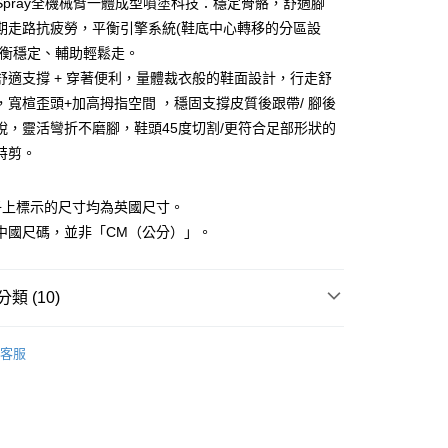
Spray全機械臂一體成型噴塗科技：穩定骨骼，舒適腳
天信用卡公司
：先確認商品／服務後，再付款。
期走路抗疲勞，平衡引擎系統(鞋底中心轉移的分區設
家取貨
EE先享後付」結帳流程】
平衡穩定、輔助輕鬆走。
0，滿NT$1,000(含以上)免運費
方式選擇「AFTEE先享後付」後，將跳轉至「AFTEE先享後
舒適支撐 + 穿著便利，量體裁衣般的鞋面設計，行走舒
頁面，進行簡訊認證並確認金額後，即可完成結帳。
爾富取貨
成立數日內，您將收到繳費通知簡訊。
，寬楦歪頭+加高拇指空間 ，穩固支撐皮質後跟帶/ 腳後
費通知簡訊後14天內，點擊此簡訊中的連結，可透過四大超商
脫，靈活彎折不磨腳，鞋頭45度切割/更符合足部形狀的
0，滿NT$1,000(含以上)免運費
網路銀行／等多元方式進行付款，方視為交易完成。
特剪。
：結帳手續完成當下不需立刻繳費，但若您需要取消訂單，請聯
1取貨
的店家。未經商家同意取消之訂單仍視為有效，需透過AFTEE
繳納相關費用。
0，滿NT$1,000(含以上)免運費
子上標示的尺寸均為英國尺寸。
否成功請以「AFTEE先享後付 」之結帳頁面顯示為準，若有關於
功／繳費後需取消欲退款等相關疑問，請聯繫「AFTEE先享後
中國尺碼，並非「CM（公分）」。
援中心」
https://netprotections.freshdesk.com/support/home
0，滿NT$1,000(含以上)免運費
項】
類 (10)
恩沛科技股份有限公司提供之「AFTEE先享後付」服務完成之
依本服務之必要範圍內提供個人資料，並將交易相關給付款項請
20，滿NT$1,000(含以上)免運費
鞋款
讓予恩沛科技股份有限公司。
客服
個人資料處理事宜，請瀏覽以下網址：
合
逛街出遊
ee.tw/terms/#terms3
年的使用者請事先徵得法定代理人或監護人之同意方可使用
質
真皮
E先享後付」，若未經同意申辦者引起之損失，本公司不負相關責
式
休閒鞋
AFTEE先享後付」時，將依據個別帳號之用戶狀況，依本公司