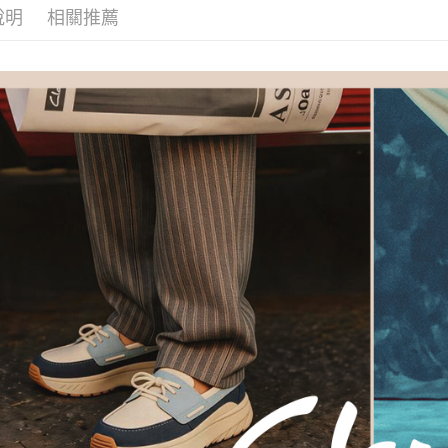
即時審查
說明
相關推薦
女鞋-選顏
結果請求
５．嚴禁
女鞋-選功
形，恩沛
女鞋-選功
動。
✨正價商品
女鞋-選款
【精選系