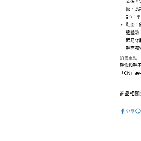
運送方式
支撐。
台灣樂
３．安心
感、長
付款後全
【「AFT
計)：
每筆NT$8
１．於結帳
鞋面：
付」結帳
付款後萊
２．訂單
適體驗
３．收到繳
跟易穿
每筆NT$8
／ATM／
鞋面獨
※ 請注意
付款後7-1
絡購買商品
銷售重點
先享後付
每筆NT$8
鞋盒和鞋
※ 交易是
是否繳費成
宅配
「CN」為
付客戶支
每筆NT$8
【注意事
宅配-離島
商品相關分
１．透過由
交易，需
每筆NT$1
女鞋-全部
求債權轉
分享
２．關於
女鞋-選場
https://aft
３．未成
女鞋-選材
「AFTE
任。
女鞋-選款
４．使用「