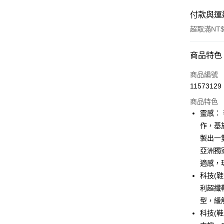
付款與運
超取滿NT$
付款方式
商品特色
信用卡一
商品編號
11573129
信用卡分
商品特色
3 期 
靈感：
合作金
作，基
LINE Pay
華南商
製出一
街口支付
上海商
亞洲獨
國泰世
適感，
AFTEE先
臺灣中
相關說明
科技(
匯豐（
【關於「A
聯邦商
利超纖鞋
ATM付款
AFTEE
元大商
型，緩
便利好安
玉山商
１．簡單
科技(
台新國
２．便利