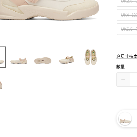
UK2.5
UK4（2
UK5.5
🔎尺寸指
數量