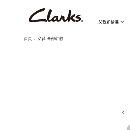
父親節精選
首頁
女鞋-全部鞋款