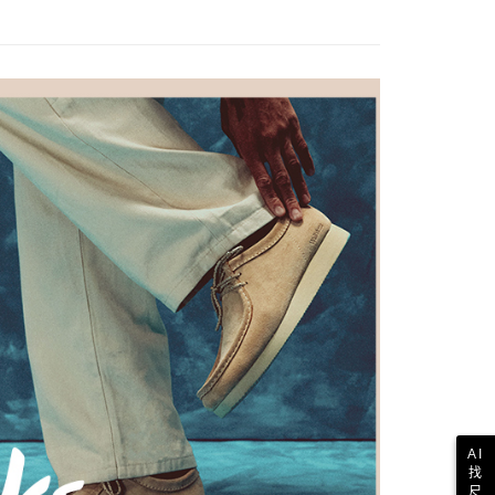
核予不同之上限額度；若仍有額度不足之情形，本公司將視審查
色
粉色系
用戶進行身份認證。
一人註冊多個帳號或使用他人資訊註冊。若發現惡意使用之情
能
緩震舒適
科技股份有限公司將有權停止該用戶之使用額度並採取法律行
能
輕量自在
85折｜滿額再折$800
✨女款
式
瑪莉珍
列】輕鬆走
女款
AI
找
尺