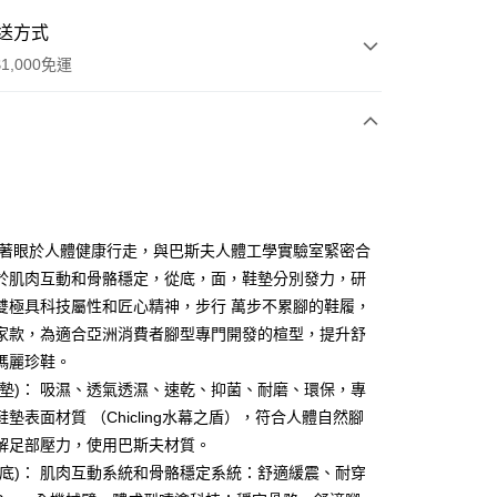
送方式
1,000免運
次付款
期付款
0 利率 每期
NT$2,193
21家銀行
 著眼於人體健康行走，與巴斯夫人體工學實驗室緊密合
庫商業銀行
第一商業銀行
於肌肉互動和骨骼穩定，從底，面，鞋墊分別發力，研
業銀行
彰化商業銀行
雙極具科技屬性和匠心精神，步行 萬步不累腳的鞋履，
業儲蓄銀行
台北富邦商業銀行
家款，為適合亞洲消費者腳型專門開發的楦型，提升舒
華商業銀行
兆豐國際商業銀行
瑪麗珍鞋。
享後付
小企業銀行
台中商業銀行
鞋墊)： 吸濕、透氣透濕、速乾、抑菌、耐磨、環保，專
台灣）商業銀行
華泰商業銀行
FTEE先享後付」】
業銀行
遠東國際商業銀行
墊表面材質 （Chicling水幕之盾），符合人體自然腳
先享後付是「在收到商品之後才付款」的支付方式。 讓您購物簡單
業銀行
永豐商業銀行
解足部壓力，使用巴斯夫材質。
心！
業銀行
星展（台灣）商業銀行
：不需註冊會員、不需綁卡、不需儲值。
鞋底)： 肌肉互動系統和骨骼穩定系統：舒適緩震、耐穿
際商業銀行
中國信託商業銀行
：只要手機號碼，簡訊認證，即可結帳。