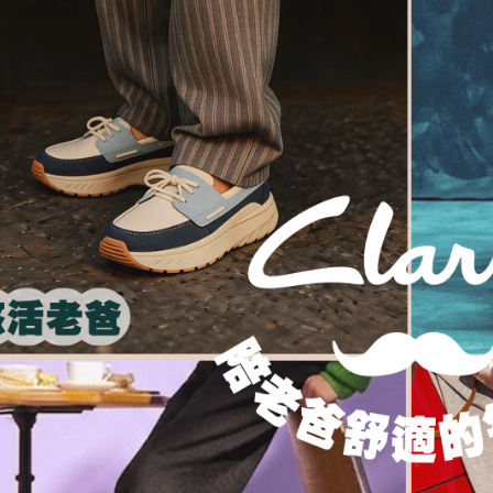
結果請求
５．嚴禁
形，恩沛
動。