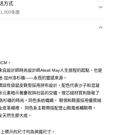
送方式
1,000免運
次付款
期付款
0 利率 每期
NT$2,626
21家銀行
3CM。
庫商業銀行
第一商業銀行
自設計師時尚設計師Aleali May人生旅程的起點，也是
業銀行
彰化商業銀行
地-加州洛杉磯——永恆的靈感來源。
業儲蓄銀行
台北富邦商業銀行
標誌性袋鼠皮鞋型採用拼布設計。配色代表沙子和混凝
華商業銀行
兆豐國際商業銀行
布元素暗示著慶祝與社區的交織。燈芯絨材質則致敬了
享後付
小企業銀行
台中商業銀行
代洛杉磯的時尚。同色系紡織繩， 鞋領和鞋面採用優質絨
台灣）商業銀行
華泰商業銀行
FTEE先享後付」】
業銀行
遠東國際商業銀行
全皮革襯裡， 同色系主鞋帶搭配登山鞋風格輔鞋帶。
先享後付是「在收到商品之後才付款」的支付方式。 讓您購物簡單
業銀行
永豐商業銀行
全天然生膠大底。
心！
業銀行
星展（台灣）商業銀行
：不需註冊會員、不需綁卡、不需儲值。
際商業銀行
中國信託商業銀行
：只要手機號碼，簡訊認證，即可結帳。
子上標示的尺寸均為英國尺寸。
天信用卡公司
：先確認商品／服務後，再付款。