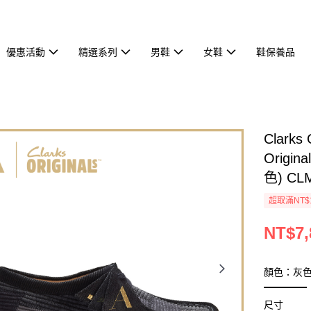
優惠活動
精選系列
男鞋
女鞋
鞋保養品
Clark
Origin
色) CL
超取滿NT$
NT$7,
顏色：灰
尺寸