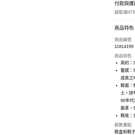
付款與運
超取滿NT$
付款方式
商品特色
信用卡一
商品編號
11814199
信用卡分
商品特色
3 期 
高的：
合作金
靈感：來
LINE Pay
華南商
成長之
街口支付
上海商
鞋面：
國泰世
土。拼
AFTEE先
臺灣中
相關說明
90年
匯豐（
【關於「A
聯邦商
面革，
ATM付款
AFTEE
元大商
鞋底：
便利好安
玉山商
１．簡單
銷售重點
台新國
２．便利
運送方式
鞋盒和鞋
台灣樂
３．安心