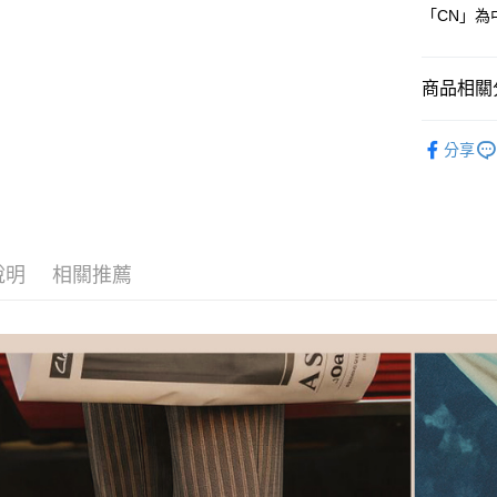
「CN」為
付款後全
【「AFT
每筆NT$8
１．於結帳
付」結帳
商品相關分
付款後萊
２．訂單
３．收到繳
每筆NT$8
男鞋-全部
／ATM／
分享
※ 請注意
付款後7-1
男鞋-選款
絡購買商品
先享後付
每筆NT$8
【Aleali
※ 交易是
是否繳費成
宅配
【精選系列】
付客戶支
每筆NT$8
說明
相關推薦
【注意事
宅配-離島
１．透過由
交易，需
每筆NT$1
求債權轉
２．關於
https://aft
３．未成
「AFTE
任。
４．使用「
即時審查