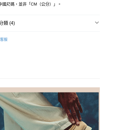
中國尺碼，並非「CM（公分）」。
家取貨
EE先享後付」結帳流程】
0，滿NT$1,000(含以上)免運費
方式選擇「AFTEE先享後付」後，將跳轉至「AFTEE先享後
頁面，進行簡訊認證並確認金額後，即可完成結帳。
類 (4)
爾富取貨
成立數日內，您將收到繳費通知簡訊。
費通知簡訊後14天內，點擊此簡訊中的連結，可透過四大超商
0，滿NT$1,000(含以上)免運費
鞋款
網路銀行／等多元方式進行付款，方視為交易完成。
客服
：結帳手續完成當下不需立刻繳費，但若您需要取消訂單，請聯
1取貨
式
ORIGINALs經典系列
的店家。未經商家同意取消之訂單仍視為有效，需透過AFTEE
繳納相關費用。
0，滿NT$1,000(含以上)免運費
 May】聯名系列
否成功請以「AFTEE先享後付 」之結帳頁面顯示為準，若有關於
功／繳費後需取消欲退款等相關疑問，請聯繫「AFTEE先享後
 ORIGINALs
男款
援中心」
https://netprotections.freshdesk.com/support/home
0，滿NT$1,000(含以上)免運費
項】
恩沛科技股份有限公司提供之「AFTEE先享後付」服務完成之
依本服務之必要範圍內提供個人資料，並將交易相關給付款項請
20，滿NT$1,000(含以上)免運費
讓予恩沛科技股份有限公司。
個人資料處理事宜，請瀏覽以下網址：
ee.tw/terms/#terms3
年的使用者請事先徵得法定代理人或監護人之同意方可使用
E先享後付」，若未經同意申辦者引起之損失，本公司不負相關責
AFTEE先享後付」時，將依據個別帳號之用戶狀況，依本公司
核予不同之上限額度；若仍有額度不足之情形，本公司將視審查