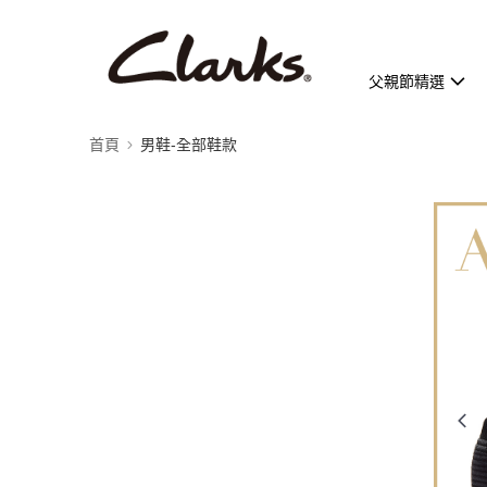
父親節精選
首頁
男鞋-全部鞋款