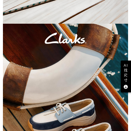
AI
找
尺
寸