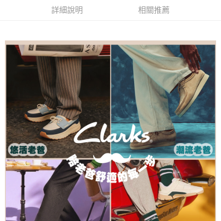
客戶支援中心」
https://netprotections.freshdesk.com/support/home
詳細說明
相關推薦
宅配-離島
【注意事項】
１．透過由恩沛科技股份有限公司提供之「AFTEE先享後付」服務完成之交
每筆NT$120，滿NT$1,000(含以上)免運費
易，需依本服務之必要範圍內提供個人資料，並將交易相關給付款項請求債
權轉讓予恩沛科技股份有限公司。
２．關於個人資料處理事宜，請瀏覽以下網址：
https://aftee.tw/terms/#terms3
３．未成年的使用者請事先徵得法定代理人或監護人之同意方可使用
「AFTEE先享後付」，若未經同意申辦者引起之損失，本公司不負相關責
任。
４．使用「AFTEE先享後付」時，將依據個別帳號之用戶狀況，依本公司即
時審查核予不同之上限額度；若仍有額度不足之情形，本公司將視審查結果
請求用戶進行身份認證。
５．嚴禁一人註冊多個帳號或使用他人資訊註冊。若發現惡意使用之情形，
恩沛科技股份有限公司將有權停止該用戶之使用額度並採取法律行動。