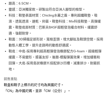
LINE Pay
跟高：6.5CM。
華南商業銀行
彰化商業銀行
靈感：亞洲獨家款。研製出符合亞洲人腳型的楦型。
街口支付
上海商業儲蓄銀行
台北富邦商業銀行
國泰世華商業銀行
兆豐國際商業銀行
科技：鞋墊表面材質：Chicling水幕之盾，專利超纖鞋墊，吸
AFTEE先享後付
臺灣中小企業銀行
台中商業銀行
濕、透氣透濕、速乾、抑菌。鞋墊科技：Mix科技鞋墊，高彈緩
相關說明
匯豐（台灣）商業銀行
華泰商業銀行
震。鞋墊底部材質：巴斯夫BASF超輕發泡複合材料，緩震舒
聯邦商業銀行
遠東國際商業銀行
【關於「AFTEE先享後付」】
適、強韌耐穿。
ATM付款
AFTEE先享後付是「在收到商品之後才付款」的支付方式。 讓您購物簡單
元大商業銀行
永豐商業銀行
便利好安心！
鞋面：3D掃描足部形狀，寬楦歪頭，增大腳趾及鞋頭空間，採用
玉山商業銀行
星展（台灣）商業銀行
１．簡單：不需註冊會員、不需綁卡、不需儲值。
動態人體工學，提升走路時的動態舒適感。
台新國際商業銀行
中國信託商業銀行
運送方式
２．便利：只要手機號碼，簡訊認證，即可結帳。
台灣樂天信用卡公司
鞋底：中底-採用專利超高輕彈發泡橡膠配方G-foam，超級輕彈
３．安心：先確認商品／服務後，再付款。
付款後全家取貨
緩震，不易變形，膝蓋友好。後跟-模擬彈簧效果，增加緩衝和
每筆NT$80，滿NT$1,000(含以上)免運費
【「AFTEE先享後付」結帳流程】
回彈。大底-採用島狀橡膠片搭配排沙凹槽，減重排沙，耐磨抓
１．於結帳方式選擇「AFTEE先享後付」後，將跳轉至「AFTEE先享後付」
付款後萊爾富取貨
結帳頁面，進行簡訊認證並確認金額後，即可完成結帳。
地。
２．訂單成立數日內，您將收到繳費通知簡訊。
每筆NT$80，滿NT$1,000(含以上)免運費
３．收到繳費通知簡訊後14天內，點擊此簡訊中的連結，可透過四大超商／
銷售重點
ATM／網路銀行／等多元方式進行付款，方視為交易完成。
付款後7-11取貨
鞋盒和鞋子上標示的尺寸均為英國尺寸。
※ 請注意：結帳手續完成當下不需立刻繳費，但若您需要取消訂單，請聯絡
每筆NT$80，滿NT$1,000(含以上)免運費
購買商品的店家。未經商家同意取消之訂單仍視為有效，需透過AFTEE先享
「CN」為中國尺碼，並非「CM（公分）」。
後付繳納相關費用。
宅配
※ 交易是否成功請以「AFTEE先享後付 」之結帳頁面顯示為準，若有關於
是否繳費成功／繳費後需取消欲退款等相關疑問，請聯繫「AFTEE先享後付
每筆NT$80，滿NT$1,000(含以上)免運費