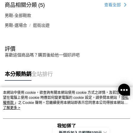
商品相關分類 (5)
查看全部
男鞋-全部鞋款
男鞋-選場合
逛街出遊
評價
喜歡這個商品嗎？購買後給他一個好評吧
本分類熱銷
全站排行
本網站中使用 cookie，欲查詢有關本網站使用 cookie 方式之詳情，及若您不希
熱門標籤
望在電腦上使用 cookie 時應如何變更電腦的 cookie 設定，請參閱本網站「
隱私
權條款
」之 Cookie 聲明。您繼續使用本網站即表示您同意本公司得按本網站使
用條款之 Cookie 聲明使用 cookie。
了解更多 >
我知道了
新用戶加入立即領$100元