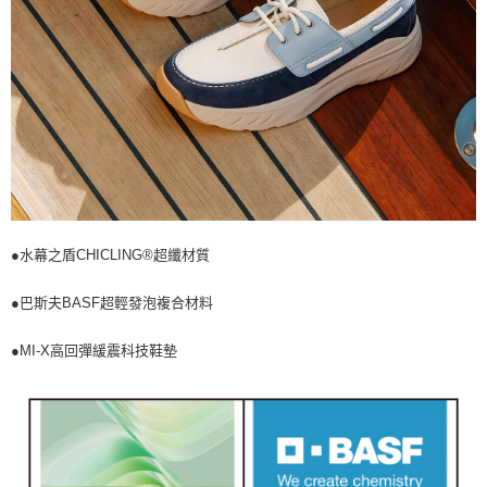
●水幕之盾CHICLING®超纖材質
●巴斯夫BASF超輕發泡複合材料
●MI-X高回彈緩震科技鞋墊