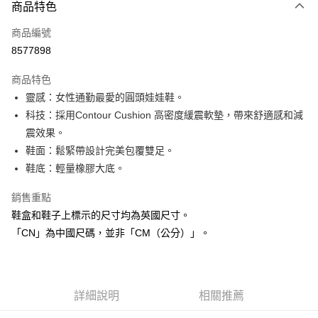
商品特色
信用卡一次付款
商品編號
信用卡分期付款
8577898
3 期 0 利率 每期
NT$1,226
21家銀行
商品特色
合作金庫商業銀行
第一商業銀行
LINE Pay
靈感：女性通勤最愛的圓頭娃娃鞋。
華南商業銀行
彰化商業銀行
科技：採用Contour Cushion 高密度緩震軟墊，帶來舒適感和減
街口支付
上海商業儲蓄銀行
台北富邦商業銀行
國泰世華商業銀行
兆豐國際商業銀行
震效果。
AFTEE先享後付
臺灣中小企業銀行
台中商業銀行
鞋面：鬆緊帶設計完美包覆雙足。
相關說明
匯豐（台灣）商業銀行
華泰商業銀行
鞋底：輕量橡膠大底。
聯邦商業銀行
遠東國際商業銀行
【關於「AFTEE先享後付」】
ATM付款
AFTEE先享後付是「在收到商品之後才付款」的支付方式。 讓您購物簡單
元大商業銀行
永豐商業銀行
銷售重點
便利好安心！
玉山商業銀行
星展（台灣）商業銀行
鞋盒和鞋子上標示的尺寸均為英國尺寸。
１．簡單：不需註冊會員、不需綁卡、不需儲值。
台新國際商業銀行
中國信託商業銀行
運送方式
２．便利：只要手機號碼，簡訊認證，即可結帳。
「CN」為中國尺碼，並非「CM（公分）」。
台灣樂天信用卡公司
３．安心：先確認商品／服務後，再付款。
付款後全家取貨
每筆NT$80，滿NT$1,000(含以上)免運費
【「AFTEE先享後付」結帳流程】
１．於結帳方式選擇「AFTEE先享後付」後，將跳轉至「AFTEE先享後付」
付款後萊爾富取貨
結帳頁面，進行簡訊認證並確認金額後，即可完成結帳。
詳細說明
相關推薦
２．訂單成立數日內，您將收到繳費通知簡訊。
每筆NT$80，滿NT$1,000(含以上)免運費
３．收到繳費通知簡訊後14天內，點擊此簡訊中的連結，可透過四大超商／