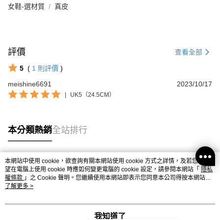
女鞋-選材質
真皮
評價
查看全部
5
(
1
則評價
)
meishine6691
2023/10/17
|
UK5（24.5CM）
本分類熱銷
全站排行
本網站中使用 cookie，欲查詢有關本網站使用 cookie 方式之詳情，及若您不希
熱門標籤
望在電腦上使用 cookie 時應如何變更電腦的 cookie 設定，請參閱本網站「
隱私
權條款
」之 Cookie 聲明。您繼續使用本網站即表示您同意本公司得按本網站使
用條款之 Cookie 聲明使用 cookie。
了解更多 >
我知道了