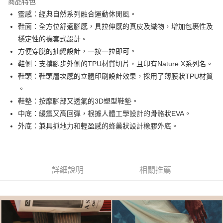
商品特色
合作金庫商業銀行
第一商業銀行
LINE Pay
靈感：經典自然系列融合運動休閒風。
華南商業銀行
彰化商業銀行
鞋面：全方位舒適腳感，具拉伸感的真皮及織物，增加包裹性及
街口支付
上海商業儲蓄銀行
台北富邦商業銀行
國泰世華商業銀行
兆豐國際商業銀行
穩定性的襪套式設計。
AFTEE先享後付
臺灣中小企業銀行
台中商業銀行
方便穿脫的抽繩設計，一按一拉即可。
相關說明
匯豐（台灣）商業銀行
華泰商業銀行
鞋側：支撐腳步外側的TPU材質切片，且印有Nature X系列名。
聯邦商業銀行
遠東國際商業銀行
【關於「AFTEE先享後付」】
鞋頭：鞋頭層次感的立體印刷設計效果，採用了薄膜狀TPU材質
ATM付款
AFTEE先享後付是「在收到商品之後才付款」的支付方式。 讓您購物簡單
元大商業銀行
永豐商業銀行
便利好安心！
。
玉山商業銀行
星展（台灣）商業銀行
１．簡單：不需註冊會員、不需綁卡、不需儲值。
鞋墊：按摩腳部又透氣的3D塑型鞋墊。
台新國際商業銀行
中國信託商業銀行
運送方式
２．便利：只要手機號碼，簡訊認證，即可結帳。
台灣樂天信用卡公司
中底：緩震又高回彈，根據人體工學設計的骨骼狀EVA。
３．安心：先確認商品／服務後，再付款。
付款後全家取貨
外底：兼具抓地力和輕盈感的蜂巢狀設計橡膠外底。
每筆NT$80，滿NT$1,000(含以上)免運費
【「AFTEE先享後付」結帳流程】
１．於結帳方式選擇「AFTEE先享後付」後，將跳轉至「AFTEE先享後付」
付款後萊爾富取貨
結帳頁面，進行簡訊認證並確認金額後，即可完成結帳。
２．訂單成立數日內，您將收到繳費通知簡訊。
每筆NT$80，滿NT$1,000(含以上)免運費
３．收到繳費通知簡訊後14天內，點擊此簡訊中的連結，可透過四大超商／
詳細說明
相關推薦
ATM／網路銀行／等多元方式進行付款，方視為交易完成。
付款後7-11取貨
※ 請注意：結帳手續完成當下不需立刻繳費，但若您需要取消訂單，請聯絡
每筆NT$80，滿NT$1,000(含以上)免運費
購買商品的店家。未經商家同意取消之訂單仍視為有效，需透過AFTEE先享
後付繳納相關費用。
宅配
※ 交易是否成功請以「AFTEE先享後付 」之結帳頁面顯示為準，若有關於
是否繳費成功／繳費後需取消欲退款等相關疑問，請聯繫「AFTEE先享後付