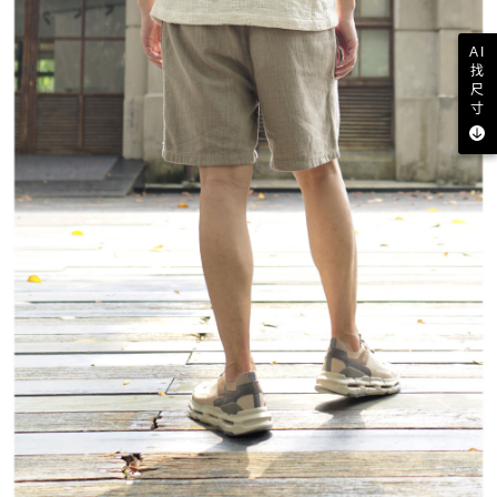
AI
找
尺
寸