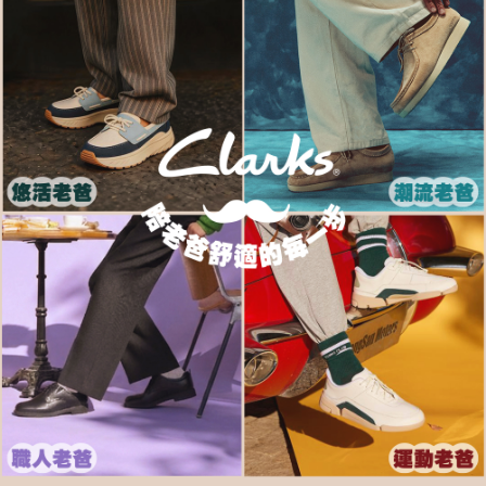
每筆NT$80，滿NT$1,000(含以上)免運費
客戶支援中心」
https://netprotections.freshdesk.com/support/home
宅配-離島
【注意事項】
１．透過由恩沛科技股份有限公司提供之「AFTEE先享後付」服務完成之交
每筆NT$120，滿NT$1,000(含以上)免運費
易，需依本服務之必要範圍內提供個人資料，並將交易相關給付款項請求債
權轉讓予恩沛科技股份有限公司。
２．關於個人資料處理事宜，請瀏覽以下網址：
https://aftee.tw/terms/#terms3
３．未成年的使用者請事先徵得法定代理人或監護人之同意方可使用
「AFTEE先享後付」，若未經同意申辦者引起之損失，本公司不負相關責
任。
４．使用「AFTEE先享後付」時，將依據個別帳號之用戶狀況，依本公司即
時審查核予不同之上限額度；若仍有額度不足之情形，本公司將視審查結果
請求用戶進行身份認證。
５．嚴禁一人註冊多個帳號或使用他人資訊註冊。若發現惡意使用之情形，
恩沛科技股份有限公司將有權停止該用戶之使用額度並採取法律行動。