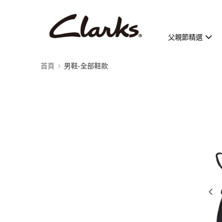
父親節精選
首頁
男鞋-全部鞋款