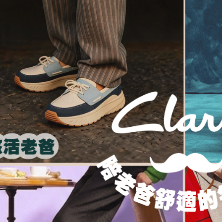
４．使用「
即時審查
結果請求
５．嚴禁
形，恩沛
動。