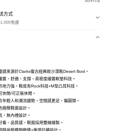
送方式
1,000免運
次付款
期付款
0 利率 每期
NT$1,326
21家銀行
感來源於Clarks復古經典款沙漠靴Desert Boot。
庫商業銀行
第一商業銀行
緩震、舒適、支撐，高密度緩震軟墊科技。
業銀行
彰化商業銀行
抓地力強，鞋底有Rock科技+M型凸耳科技。
業儲蓄銀行
台北富邦商業銀行
可休閒/可正裝休閒。
華商業銀行
兆豐國際商業銀行
合年輕人和潮流趨勢，空間感更足，偏圓頭。
享後付
小企業銀行
台中商業銀行
色極簡鞋面設計。
台灣）商業銀行
華泰商業銀行
FTEE先享後付」】
業銀行
遠東國際商業銀行
氣，無內裡設計。
先享後付是「在收到商品之後才付款」的支付方式。 讓您購物簡單
業銀行
永豐商業銀行
好看、品質感，鞋面採用雙線縫製。
心！
業銀行
星展（台灣）商業銀行
：不需註冊會員、不需綁卡、不需儲值。
輕時尚粗織物飾條+後提拉繩設計。