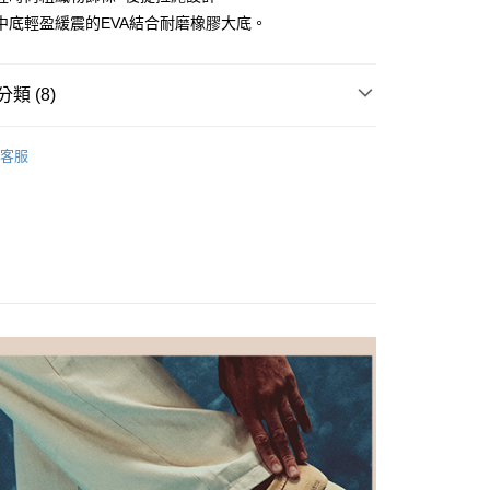
際商業銀行
中國信託商業銀行
：只要手機號碼，簡訊認證，即可結帳。
中底輕盈緩震的EVA結合耐磨橡膠大底。
天信用卡公司
：先確認商品／服務後，再付款。
家取貨
EE先享後付」結帳流程】
0，滿NT$1,000(含以上)免運費
方式選擇「AFTEE先享後付」後，將跳轉至「AFTEE先享後
類 (8)
頁面，進行簡訊認證並確認金額後，即可完成結帳。
爾富取貨
成立數日內，您將收到繳費通知簡訊。
鞋款
費通知簡訊後14天內，點擊此簡訊中的連結，可透過四大超商
客服
0，滿NT$1,000(含以上)免運費
網路銀行／等多元方式進行付款，方視為交易完成。
合
逛街出遊
：結帳手續完成當下不需立刻繳費，但若您需要取消訂單，請聯
1取貨
式
靴類
的店家。未經商家同意取消之訂單仍視為有效，需透過AFTEE
繳納相關費用。
0，滿NT$1,000(含以上)免運費
質
真皮
否成功請以「AFTEE先享後付 」之結帳頁面顯示為準，若有關於
功／繳費後需取消欲退款等相關疑問，請聯繫「AFTEE先享後
色
黑色系
援中心」
https://netprotections.freshdesk.com/support/home
0，滿NT$1,000(含以上)免運費
能
緩震舒適
項】
恩沛科技股份有限公司提供之「AFTEE先享後付」服務完成之
價
⏰男款
依本服務之必要範圍內提供個人資料，並將交易相關給付款項請
20，滿NT$1,000(含以上)免運費
讓予恩沛科技股份有限公司。
列】日常百搭
男款
個人資料處理事宜，請瀏覽以下網址：
ee.tw/terms/#terms3
年的使用者請事先徵得法定代理人或監護人之同意方可使用
E先享後付」，若未經同意申辦者引起之損失，本公司不負相關責