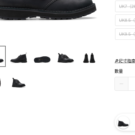
UK7（2
UK8.5
UK9.5
🔎尺寸指
數量