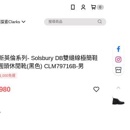
0
探索Clarks
s 新英倫系列- Solsbury DB雙縫線極簡鞋
頭休閒靴(黑色) CLM79716B-男
1,000免運
980
色