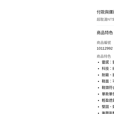
付款與運
超取滿NT$
付款方式
商品特色
信用卡一
商品編號
10112992
信用卡分
商品特色
3 期 
靈感：靈
合作金
科技：
LINE Pay
華南商
耐磨、
街口支付
上海商
鞋面：
國泰世
鞋頭符
AFTEE先
臺灣中
相關說明
單款單
匯豐（
【關於「A
聯邦商
輕盈透
ATM付款
AFTEE
元大商
堅固、
便利好安
玉山商
１．簡單
後跟年