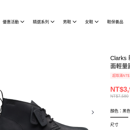
優惠活動
精選系列
男鞋
女鞋
鞋保養品
Clark
面輕量圓
超取滿NT$
NT$3,
NT$7,580
顏色：黑
尺寸