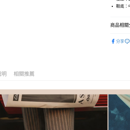
台新國
２．便利
運送方式
鞋底：
台灣樂
３．安心
付款後全
【「AFT
每筆NT$8
１．於結帳
商品相關分
付」結帳
付款後萊
２．訂單
男鞋-全部
３．收到繳
分享
每筆NT$8
／ATM／
男鞋-選場
※ 請注意
付款後7-1
男鞋-選款
絡購買商品
先享後付
每筆NT$8
男鞋-選材
※ 交易是
是否繳費成
宅配
說明
相關推薦
男鞋-選顏
付客戶支
每筆NT$8
男鞋-選功
【注意事
宅配-離島
１．透過由
⏰8月限時
交易，需
每筆NT$1
求債權轉
【精選系
２．關於
https://aft
３．未成
「AFTE
任。