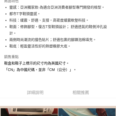
商品特色
合作金庫商業銀行
第一商業銀行
LINE Pay
靈感：亞洲獨家款-為適合亞洲消費者腳型專門開發的楦型。
華南商業銀行
彰化商業銀行
都市T字鞋頭靈感。
街口支付
上海商業儲蓄銀行
台北富邦商業銀行
國泰世華商業銀行
兆豐國際商業銀行
科技：緩震、舒適、支撐，高密度緩震軟墊科技。
AFTEE先享後付
臺灣中小企業銀行
台中商業銀行
鞋面：修飾腳型，復古T型鞋頭設計； 舒適透氣的鞋側沖孔設
相關說明
匯豐（台灣）商業銀行
華泰商業銀行
計。
聯邦商業銀行
遠東國際商業銀行
【關於「AFTEE先享後付」】
兩側時尚潮流的撞色貼片；舒適包裹的腳踝泡棉填充。
ATM付款
AFTEE先享後付是「在收到商品之後才付款」的支付方式。 讓您購物簡單
元大商業銀行
永豐商業銀行
便利好安心！
鞋底：輕盈靈活性好的熱塑橡膠大底。
玉山商業銀行
星展（台灣）商業銀行
１．簡單：不需註冊會員、不需綁卡、不需儲值。
台新國際商業銀行
中國信託商業銀行
運送方式
２．便利：只要手機號碼，簡訊認證，即可結帳。
銷售重點
台灣樂天信用卡公司
３．安心：先確認商品／服務後，再付款。
付款後全家取貨
鞋盒和鞋子上標示的尺寸均為英國尺寸。
每筆NT$80，滿NT$1,000(含以上)免運費
【「AFTEE先享後付」結帳流程】
「CN」為中國尺碼，並非「CM（公分）」。
１．於結帳方式選擇「AFTEE先享後付」後，將跳轉至「AFTEE先享後付」
付款後萊爾富取貨
結帳頁面，進行簡訊認證並確認金額後，即可完成結帳。
２．訂單成立數日內，您將收到繳費通知簡訊。
每筆NT$80，滿NT$1,000(含以上)免運費
３．收到繳費通知簡訊後14天內，點擊此簡訊中的連結，可透過四大超商／
ATM／網路銀行／等多元方式進行付款，方視為交易完成。
詳細說明
相關推薦
付款後7-11取貨
※ 請注意：結帳手續完成當下不需立刻繳費，但若您需要取消訂單，請聯絡
每筆NT$80，滿NT$1,000(含以上)免運費
購買商品的店家。未經商家同意取消之訂單仍視為有效，需透過AFTEE先享
後付繳納相關費用。
宅配
※ 交易是否成功請以「AFTEE先享後付 」之結帳頁面顯示為準，若有關於
是否繳費成功／繳費後需取消欲退款等相關疑問，請聯繫「AFTEE先享後付