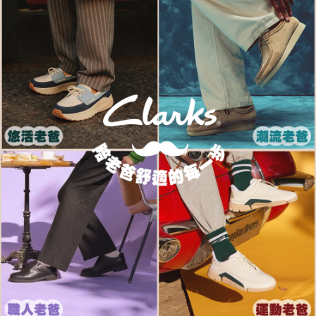
每筆NT$80，滿NT$1,000(含以上)免運費
客戶支援中心」
https://netprotections.freshdesk.com/support/home
宅配-離島
【注意事項】
１．透過由恩沛科技股份有限公司提供之「AFTEE先享後付」服務完成之交
每筆NT$120，滿NT$1,000(含以上)免運費
易，需依本服務之必要範圍內提供個人資料，並將交易相關給付款項請求債
權轉讓予恩沛科技股份有限公司。
２．關於個人資料處理事宜，請瀏覽以下網址：
https://aftee.tw/terms/#terms3
３．未成年的使用者請事先徵得法定代理人或監護人之同意方可使用
「AFTEE先享後付」，若未經同意申辦者引起之損失，本公司不負相關責
任。
４．使用「AFTEE先享後付」時，將依據個別帳號之用戶狀況，依本公司即
時審查核予不同之上限額度；若仍有額度不足之情形，本公司將視審查結果
請求用戶進行身份認證。
５．嚴禁一人註冊多個帳號或使用他人資訊註冊。若發現惡意使用之情形，
恩沛科技股份有限公司將有權停止該用戶之使用額度並採取法律行動。