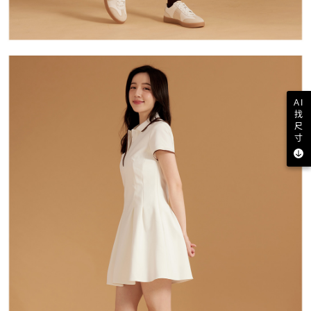
AI
找
尺
寸