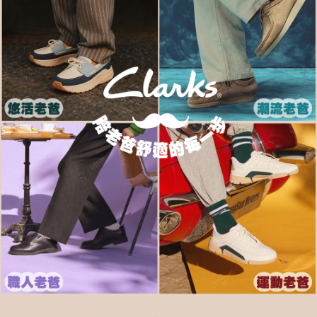
宅配
※ 交易是否成功請以「AFTEE先享後付 」之結帳頁面顯示為準，若有關於
是否繳費成功／繳費後需取消欲退款等相關疑問，請聯繫「AFTEE先享後付
每筆NT$80，滿NT$1,000(含以上)免運費
客戶支援中心」
https://netprotections.freshdesk.com/support/home
宅配-離島
【注意事項】
１．透過由恩沛科技股份有限公司提供之「AFTEE先享後付」服務完成之交
每筆NT$120，滿NT$1,000(含以上)免運費
易，需依本服務之必要範圍內提供個人資料，並將交易相關給付款項請求債
權轉讓予恩沛科技股份有限公司。
２．關於個人資料處理事宜，請瀏覽以下網址：
https://aftee.tw/terms/#terms3
３．未成年的使用者請事先徵得法定代理人或監護人之同意方可使用
「AFTEE先享後付」，若未經同意申辦者引起之損失，本公司不負相關責
任。
４．使用「AFTEE先享後付」時，將依據個別帳號之用戶狀況，依本公司即
時審查核予不同之上限額度；若仍有額度不足之情形，本公司將視審查結果
請求用戶進行身份認證。
５．嚴禁一人註冊多個帳號或使用他人資訊註冊。若發現惡意使用之情形，
恩沛科技股份有限公司將有權停止該用戶之使用額度並採取法律行動。