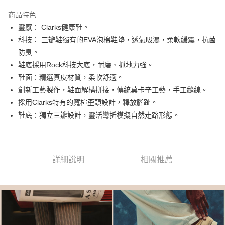
3 期 0 利率 每期
NT$1,560
21家銀行
商品特色
合作金庫商業銀行
第一商業銀行
LINE Pay
靈感： Clarks健康鞋。
華南商業銀行
彰化商業銀行
科技： 三瓣鞋獨有的EVA泡棉鞋墊，透氣吸濕，柔軟緩震，抗菌
街口支付
上海商業儲蓄銀行
台北富邦商業銀行
國泰世華商業銀行
兆豐國際商業銀行
防臭。
AFTEE先享後付
臺灣中小企業銀行
台中商業銀行
鞋底採用Rock科技大底，耐磨、抓地力強。
相關說明
匯豐（台灣）商業銀行
華泰商業銀行
鞋面：精選真皮材質，柔軟舒適。
聯邦商業銀行
遠東國際商業銀行
【關於「AFTEE先享後付」】
創新工藝製作，鞋面解構拼接，傳統莫卡辛工藝，手工縫線。
ATM付款
AFTEE先享後付是「在收到商品之後才付款」的支付方式。 讓您購物簡單
元大商業銀行
永豐商業銀行
便利好安心！
採用Clarks特有的寬楦歪頭設計，釋放腳趾。
玉山商業銀行
星展（台灣）商業銀行
１．簡單：不需註冊會員、不需綁卡、不需儲值。
鞋底：獨立三瓣設計，靈活彎折模擬自然走路形態。
台新國際商業銀行
中國信託商業銀行
運送方式
２．便利：只要手機號碼，簡訊認證，即可結帳。
台灣樂天信用卡公司
３．安心：先確認商品／服務後，再付款。
付款後全家取貨
每筆NT$80，滿NT$1,000(含以上)免運費
【「AFTEE先享後付」結帳流程】
１．於結帳方式選擇「AFTEE先享後付」後，將跳轉至「AFTEE先享後付」
詳細說明
相關推薦
付款後萊爾富取貨
結帳頁面，進行簡訊認證並確認金額後，即可完成結帳。
２．訂單成立數日內，您將收到繳費通知簡訊。
每筆NT$80，滿NT$1,000(含以上)免運費
３．收到繳費通知簡訊後14天內，點擊此簡訊中的連結，可透過四大超商／
ATM／網路銀行／等多元方式進行付款，方視為交易完成。
付款後7-11取貨
※ 請注意：結帳手續完成當下不需立刻繳費，但若您需要取消訂單，請聯絡
每筆NT$80，滿NT$1,000(含以上)免運費
購買商品的店家。未經商家同意取消之訂單仍視為有效，需透過AFTEE先享
後付繳納相關費用。