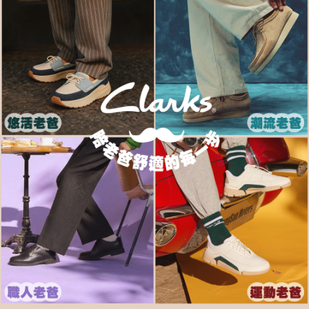
宅配
※ 交易是否成功請以「AFTEE先享後付 」之結帳頁面顯示為準，若有關於
是否繳費成功／繳費後需取消欲退款等相關疑問，請聯繫「AFTEE先享後付
每筆NT$80，滿NT$1,000(含以上)免運費
客戶支援中心」
https://netprotections.freshdesk.com/support/home
宅配-離島
【注意事項】
１．透過由恩沛科技股份有限公司提供之「AFTEE先享後付」服務完成之交
每筆NT$120，滿NT$1,000(含以上)免運費
易，需依本服務之必要範圍內提供個人資料，並將交易相關給付款項請求債
權轉讓予恩沛科技股份有限公司。
２．關於個人資料處理事宜，請瀏覽以下網址：
https://aftee.tw/terms/#terms3
３．未成年的使用者請事先徵得法定代理人或監護人之同意方可使用
「AFTEE先享後付」，若未經同意申辦者引起之損失，本公司不負相關責
任。
４．使用「AFTEE先享後付」時，將依據個別帳號之用戶狀況，依本公司即
時審查核予不同之上限額度；若仍有額度不足之情形，本公司將視審查結果
請求用戶進行身份認證。
５．嚴禁一人註冊多個帳號或使用他人資訊註冊。若發現惡意使用之情形，
恩沛科技股份有限公司將有權停止該用戶之使用額度並採取法律行動。