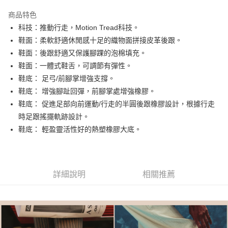
3 期 0 利率 每期
NT$993
21家銀行
商品特色
合作金庫商業銀行
第一商業銀行
LINE Pay
科技：推動行走，Motion Tread科技。
華南商業銀行
彰化商業銀行
鞋面：柔軟舒適休閒感十足的織物面拼接皮革後跟。
街口支付
上海商業儲蓄銀行
台北富邦商業銀行
國泰世華商業銀行
兆豐國際商業銀行
鞋面：後跟舒適又保護腳踝的泡棉填充。
AFTEE先享後付
臺灣中小企業銀行
台中商業銀行
鞋面：一體式鞋舌，可調節有彈性。
相關說明
匯豐（台灣）商業銀行
華泰商業銀行
鞋底： 足弓/前腳掌增強支撐。
聯邦商業銀行
遠東國際商業銀行
【關於「AFTEE先享後付」】
鞋底： 增強腳趾回彈，前腳掌處增強橡膠。
ATM付款
AFTEE先享後付是「在收到商品之後才付款」的支付方式。 讓您購物簡單
元大商業銀行
永豐商業銀行
便利好安心！
鞋底： 促進足部向前運動/行走的半圓後跟橡膠設計，根據行走
玉山商業銀行
星展（台灣）商業銀行
１．簡單：不需註冊會員、不需綁卡、不需儲值。
時足跟搖擺軌跡設計。
台新國際商業銀行
中國信託商業銀行
運送方式
２．便利：只要手機號碼，簡訊認證，即可結帳。
台灣樂天信用卡公司
鞋底： 輕盈靈活性好的熱塑橡膠大底。
３．安心：先確認商品／服務後，再付款。
付款後全家取貨
每筆NT$80，滿NT$1,000(含以上)免運費
【「AFTEE先享後付」結帳流程】
１．於結帳方式選擇「AFTEE先享後付」後，將跳轉至「AFTEE先享後付」
付款後萊爾富取貨
結帳頁面，進行簡訊認證並確認金額後，即可完成結帳。
詳細說明
相關推薦
２．訂單成立數日內，您將收到繳費通知簡訊。
每筆NT$80，滿NT$1,000(含以上)免運費
３．收到繳費通知簡訊後14天內，點擊此簡訊中的連結，可透過四大超商／
ATM／網路銀行／等多元方式進行付款，方視為交易完成。
付款後7-11取貨
※ 請注意：結帳手續完成當下不需立刻繳費，但若您需要取消訂單，請聯絡
每筆NT$80，滿NT$1,000(含以上)免運費
購買商品的店家。未經商家同意取消之訂單仍視為有效，需透過AFTEE先享
後付繳納相關費用。