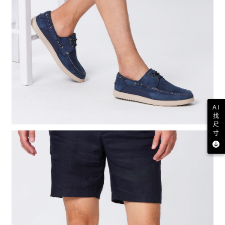
AI
找
尺
寸