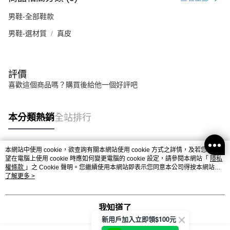
男鞋-全部鞋款
男鞋-選材質
真皮
評價
喜歡這個商品嗎？購買後給他一個好評吧
本分類熱銷
全站排行
本網站中使用 cookie，欲查詢有關本網站使用 cookie 方式之詳情，及若您不希
熱門標籤
望在電腦上使用 cookie 時應如何變更電腦的 cookie 設定，請參閱本網站「
隱私
權條款
」之 Cookie 聲明。您繼續使用本網站即表示您同意本公司得按本網站使
用條款之 Cookie 聲明使用 cookie。
了解更多 >
我知道了
新用戶加入立即領$100元