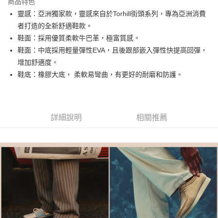
商品特色
合作金庫商業銀行
第一商業銀行
LINE Pay
靈感：亞洲獨家款，靈感來自於Torhill街頭系列，專為亞洲消費
華南商業銀行
彰化商業銀行
者打造的全新舒適鞋款。
街口支付
上海商業儲蓄銀行
台北富邦商業銀行
國泰世華商業銀行
兆豐國際商業銀行
鞋面：採用優質柔軟牛巴革，極富質感。
AFTEE先享後付
臺灣中小企業銀行
台中商業銀行
鞋面：中底採用輕量彈性EVA，且後跟部嵌入彈性快提高回彈，
相關說明
匯豐（台灣）商業銀行
華泰商業銀行
增加舒適度。
聯邦商業銀行
遠東國際商業銀行
【關於「AFTEE先享後付」】
鞋底：橡膠大底， 柔軟易彎曲，有更好的耐磨和防護。
ATM付款
AFTEE先享後付是「在收到商品之後才付款」的支付方式。 讓您購物簡單
元大商業銀行
永豐商業銀行
便利好安心！
玉山商業銀行
星展（台灣）商業銀行
１．簡單：不需註冊會員、不需綁卡、不需儲值。
台新國際商業銀行
中國信託商業銀行
運送方式
２．便利：只要手機號碼，簡訊認證，即可結帳。
台灣樂天信用卡公司
３．安心：先確認商品／服務後，再付款。
付款後全家取貨
詳細說明
相關推薦
每筆NT$80，滿NT$1,000(含以上)免運費
【「AFTEE先享後付」結帳流程】
１．於結帳方式選擇「AFTEE先享後付」後，將跳轉至「AFTEE先享後付」
付款後萊爾富取貨
結帳頁面，進行簡訊認證並確認金額後，即可完成結帳。
２．訂單成立數日內，您將收到繳費通知簡訊。
每筆NT$80，滿NT$1,000(含以上)免運費
３．收到繳費通知簡訊後14天內，點擊此簡訊中的連結，可透過四大超商／
ATM／網路銀行／等多元方式進行付款，方視為交易完成。
付款後7-11取貨
※ 請注意：結帳手續完成當下不需立刻繳費，但若您需要取消訂單，請聯絡
每筆NT$80，滿NT$1,000(含以上)免運費
購買商品的店家。未經商家同意取消之訂單仍視為有效，需透過AFTEE先享
後付繳納相關費用。
宅配
※ 交易是否成功請以「AFTEE先享後付 」之結帳頁面顯示為準，若有關於
是否繳費成功／繳費後需取消欲退款等相關疑問，請聯繫「AFTEE先享後付