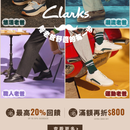
每筆NT$80，滿NT$1,000(含以上)免運費
客戶支援中心」
https://netprotections.freshdesk.com/support/home
宅配-離島
【注意事項】
１．透過由恩沛科技股份有限公司提供之「AFTEE先享後付」服務完成之交
每筆NT$120，滿NT$1,000(含以上)免運費
易，需依本服務之必要範圍內提供個人資料，並將交易相關給付款項請求債
權轉讓予恩沛科技股份有限公司。
２．關於個人資料處理事宜，請瀏覽以下網址：
https://aftee.tw/terms/#terms3
３．未成年的使用者請事先徵得法定代理人或監護人之同意方可使用
「AFTEE先享後付」，若未經同意申辦者引起之損失，本公司不負相關責
任。
４．使用「AFTEE先享後付」時，將依據個別帳號之用戶狀況，依本公司即
時審查核予不同之上限額度；若仍有額度不足之情形，本公司將視審查結果
請求用戶進行身份認證。
５．嚴禁一人註冊多個帳號或使用他人資訊註冊。若發現惡意使用之情形，
恩沛科技股份有限公司將有權停止該用戶之使用額度並採取法律行動。