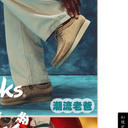
E先享後付」，若未經同意申辦者引起之損失，本公司不負相關責
列】都市漫步
男款
AFTEE先享後付」時，將依據個別帳號之用戶狀況，依本公司
核予不同之上限額度；若仍有額度不足之情形，本公司將視審查
用戶進行身份認證。
一人註冊多個帳號或使用他人資訊註冊。若發現惡意使用之情
科技股份有限公司將有權停止該用戶之使用額度並採取法律行
AI
找
尺