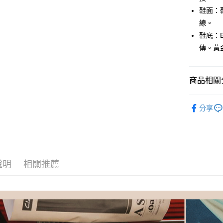
便利好安
玉山商
１．簡單
鞋面：
台新國
２．便利
運送方式
線。
台灣樂
３．安心
鞋底：
付款後全
【「AFT
傳。黃金
每筆NT$8
１．於結帳
付」結帳
付款後萊
２．訂單
商品相關分
３．收到繳
每筆NT$8
／ATM／
男鞋-全部
※ 請注意
付款後7-1
分享
絡購買商品
男鞋-選場
先享後付
每筆NT$8
※ 交易是
男鞋-選款
是否繳費成
宅配
付客戶支
男鞋-選材
每筆NT$8
【注意事
說明
相關推薦
男鞋-選顏
宅配-離島
１．透過由
交易，需
每筆NT$1
男鞋-選功
求債權轉
⏰8月限時
２．關於
https://aft
🏅精選系
３．未成