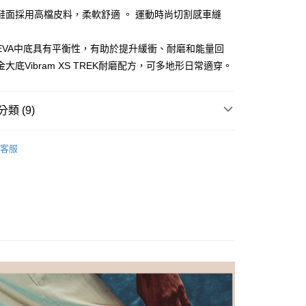
心！
業銀行
星展（台灣）商業銀行
：不需註冊會員、不需綁卡、不需儲值。
鞋面採用高檔皮料，柔軟舒適 。 運動時尚切割感車縫
際商業銀行
中國信託商業銀行
：只要手機號碼，簡訊認證，即可結帳。
天信用卡公司
：先確認商品／服務後，再付款。
EVA中底具有平衡性，有助於提升緩衝、耐磨和能量回
家取貨
EE先享後付」結帳流程】
大底Vibram XS TREK耐磨配方，可多地形日常適穿。
0，滿NT$1,000(含以上)免運費
方式選擇「AFTEE先享後付」後，將跳轉至「AFTEE先享後
頁面，進行簡訊認證並確認金額後，即可完成結帳。
爾富取貨
成立數日內，您將收到繳費通知簡訊。
類 (9)
費通知簡訊後14天內，點擊此簡訊中的連結，可透過四大超商
0，滿NT$1,000(含以上)免運費
網路銀行／等多元方式進行付款，方視為交易完成。
鞋款
：結帳手續完成當下不需立刻繳費，但若您需要取消訂單，請聯
1取貨
客服
的店家。未經商家同意取消之訂單仍視為有效，需透過AFTEE
合
運動休閒
繳納相關費用。
0，滿NT$1,000(含以上)免運費
否成功請以「AFTEE先享後付 」之結帳頁面顯示為準，若有關於
式
休閒鞋
功／繳費後需取消欲退款等相關疑問，請聯繫「AFTEE先享後
援中心」
https://netprotections.freshdesk.com/support/home
質
真皮
0，滿NT$1,000(含以上)免運費
項】
色
灰色系
恩沛科技股份有限公司提供之「AFTEE先享後付」服務完成之
依本服務之必要範圍內提供個人資料，並將交易相關給付款項請
20，滿NT$1,000(含以上)免運費
能
緩震舒適
讓予恩沛科技股份有限公司。
價
個人資料處理事宜，請瀏覽以下網址：
⏰男款
ee.tw/terms/#terms3
列
🏅男款
年的使用者請事先徵得法定代理人或監護人之同意方可使用