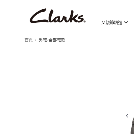
父親節精選
首頁
男鞋-全部鞋款