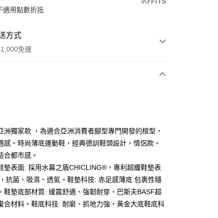
不適用點數折抵
送方式
1,000免運
次付款
期付款
0 利率 每期
NT$1,660
21家銀行
亞洲獨家款 ，為適合亞洲消費者腳型專門開發的楦型，
庫商業銀行
第一商業銀行
適感。時尚薄底運動鞋，經典德訓鞋頭設計，情侶款。
業銀行
彰化商業銀行
結合都市感。
業儲蓄銀行
台北富邦商業銀行
墊表面: 採用水幕之盾CHICLING®，專利超纖鞋墊表
華商業銀行
兆豐國際商業銀行
 ，抗菌、吸濕、透氣。鞋墊科技: 赤足感薄底 包裹性穩
享後付
小企業銀行
台中商業銀行
。鞋墊底部材質: 緩震舒適、強韌耐穿，巴斯夫BASF超
台灣）商業銀行
華泰商業銀行
FTEE先享後付」】
業銀行
遠東國際商業銀行
複合材料。鞋底科技: 耐磨、抓地力強，黃金大底鞋底科
先享後付是「在收到商品之後才付款」的支付方式。 讓您購物簡單
業銀行
永豐商業銀行