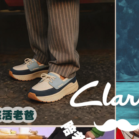
「AFTE
【精選系
任。
４．使用「
即時審查
結果請求
５．嚴禁
形，恩沛
動。