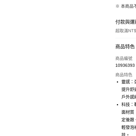
※ 本商品
付款與運
超取滿NT$
付款方式
商品特色
信用卡一
商品編號
10936393
信用卡分
商品特色
3 期 
靈感：
合作金
提升舒
LINE Pay
華南商
戶外感
街口支付
上海商
科技：鞋
國泰世
面材質
AFTEE先
臺灣中
相關說明
定後跟
匯豐（
【關於「A
聯邦商
輕發泡
ATM付款
AFTEE
元大商
技。