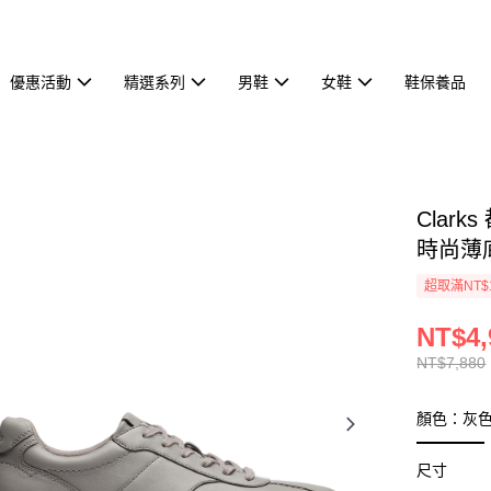
優惠活動
精選系列
男鞋
女鞋
鞋保養品
Clark
時尚薄底
超取滿NT$
NT$4,
NT$7,880
顏色：灰
尺寸