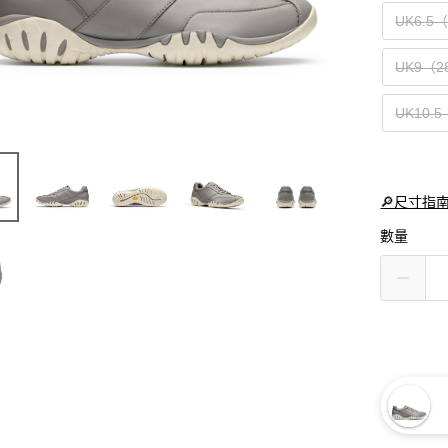
UK6.5
UK9（2
UK10.
🔎尺寸指
數量