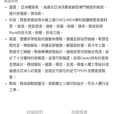
商品特色
合作金庫商業銀行
第一商業銀行
LINE Pay
靈感： 亞洲獨家款 ，為適合亞洲消費者腳型專門開發的楦型，
華南商業銀行
彰化商業銀行
提升舒適感。情侶款。
街口支付
上海商業儲蓄銀行
台北富邦商業銀行
國泰世華商業銀行
兆豐國際商業銀行
科技：鞋墊表面採用水幕之盾CHICLING®專利超纖鞋墊表面材
AFTEE先享後付
臺灣中小企業銀行
台中商業銀行
質 ，吸濕、透氣透濕、速乾、抑菌、耐磨、環保。鞋底採用
相關說明
匯豐（台灣）商業銀行
華泰商業銀行
Rock科技大底，耐磨、抓地力強。
聯邦商業銀行
遠東國際商業銀行
【關於「AFTEE先享後付」】
鞋面：整體非常輕盈的運動休閒鞋。遵循足部自然曲線，鞋頭空
ATM付款
AFTEE先享後付是「在收到商品之後才付款」的支付方式。 讓您購物簡單
元大商業銀行
永豐商業銀行
便利好安心！
間充足，釋放腳趾，保護足部健康。腳感超舒適，莫卡辛工藝，
玉山商業銀行
星展（台灣）商業銀行
１．簡單：不需註冊會員、不需綁卡、不需儲值。
鞋面手工縫線。鞋面解構拼接設計，通過皮質切割融合而成，設
台新國際商業銀行
中國信託商業銀行
運送方式
２．便利：只要手機號碼，簡訊認證，即可結帳。
台灣樂天信用卡公司
計了十分獨特的視覺感，呈現不對稱感。採用Clarks特有的寬楦
３．安心：先確認商品／服務後，再付款。
付款後全家取貨
歪頭設計，釋放腳趾。緩震、穩定、支撐，根據人體工學設計成
每筆NT$80，滿NT$1,000(含以上)免運費
【「AFTEE先享後付」結帳流程】
最適合亞洲人的寬度，加寬足弓部位的足弓TPU片及雙密度鞋
１．於結帳方式選擇「AFTEE先享後付」後，將跳轉至「AFTEE先享後付」
付款後萊爾富取貨
結帳頁面，進行簡訊認證並確認金額後，即可完成結帳。
墊。
２．訂單成立數日內，您將收到繳費通知簡訊。
每筆NT$80，滿NT$1,000(含以上)免運費
鞋底：鞋底超輕超靈活，原創獨立三瓣切割設計，符合人體行走
３．收到繳費通知簡訊後14天內，點擊此簡訊中的連結，可透過四大超商／
工學。
ATM／網路銀行／等多元方式進行付款，方視為交易完成。
付款後7-11取貨
※ 請注意：結帳手續完成當下不需立刻繳費，但若您需要取消訂單，請聯絡
每筆NT$80，滿NT$1,000(含以上)免運費
購買商品的店家。未經商家同意取消之訂單仍視為有效，需透過AFTEE先享
後付繳納相關費用。
宅配
※ 交易是否成功請以「AFTEE先享後付 」之結帳頁面顯示為準，若有關於
詳細說明
相關推薦
是否繳費成功／繳費後需取消欲退款等相關疑問，請聯繫「AFTEE先享後付