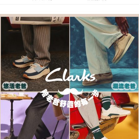
每筆NT$80，滿NT$1,000(含以上)免運費
客戶支援中心」
https://netprotections.freshdesk.com/support/home
宅配-離島
【注意事項】
１．透過由恩沛科技股份有限公司提供之「AFTEE先享後付」服務完成之交
每筆NT$120，滿NT$1,000(含以上)免運費
易，需依本服務之必要範圍內提供個人資料，並將交易相關給付款項請求債
權轉讓予恩沛科技股份有限公司。
２．關於個人資料處理事宜，請瀏覽以下網址：
https://aftee.tw/terms/#terms3
３．未成年的使用者請事先徵得法定代理人或監護人之同意方可使用
「AFTEE先享後付」，若未經同意申辦者引起之損失，本公司不負相關責
任。
４．使用「AFTEE先享後付」時，將依據個別帳號之用戶狀況，依本公司即
時審查核予不同之上限額度；若仍有額度不足之情形，本公司將視審查結果
請求用戶進行身份認證。
５．嚴禁一人註冊多個帳號或使用他人資訊註冊。若發現惡意使用之情形，
恩沛科技股份有限公司將有權停止該用戶之使用額度並採取法律行動。