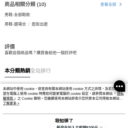
商品相關分類 (10)
查看全部
男鞋-全部鞋款
男鞋-選場合
逛街出遊
評價
喜歡這個商品嗎？購買後給他一個好評吧
本分類熱銷
全站排行
本網站中使用 cookie，欲查詢有關本網站使用 cookie 方式之詳情，及若您不希
熱門標籤
望在電腦上使用 cookie 時應如何變更電腦的 cookie 設定，請參閱本網站「
隱私
權條款
」之 Cookie 聲明。您繼續使用本網站即表示您同意本公司得按本網站使
用條款之 Cookie 聲明使用 cookie。
了解更多 >
我知道了
新用戶加入立即領$100元