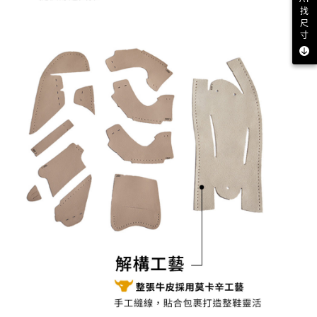
找
尺
寸