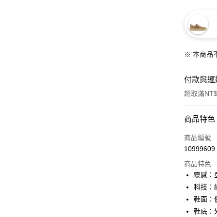
※ 本商品
付款與運
超取滿NT$
付款方式
商品特色
信用卡一
商品編號
10999609
信用卡分
商品特色
3 期 
靈感：
合作金
科技：
LINE Pay
華南商
鞋面：
街口支付
上海商
鞋底：
國泰世