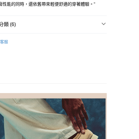
磨性能的同時，還依舊帶來輕便舒適的穿著體驗。"
享後付
小企業銀行
台中商業銀行
台灣）商業銀行
華泰商業銀行
FTEE先享後付」】
業銀行
遠東國際商業銀行
先享後付是「在收到商品之後才付款」的支付方式。 讓您購物簡單
類 (6)
業銀行
永豐商業銀行
心！
業銀行
星展（台灣）商業銀行
：不需註冊會員、不需綁卡、不需儲值。
鞋款
際商業銀行
中國信託商業銀行
：只要手機號碼，簡訊認證，即可結帳。
客服
天信用卡公司
：先確認商品／服務後，再付款。
合
逛街出遊
家取貨
質
真皮
EE先享後付」結帳流程】
0，滿NT$1,000(含以上)免運費
方式選擇「AFTEE先享後付」後，將跳轉至「AFTEE先享後
色
棕色系
頁面，進行簡訊認證並確認金額後，即可完成結帳。
爾富取貨
成立數日內，您將收到繳費通知簡訊。
能
緩震舒適
費通知簡訊後14天內，點擊此簡訊中的連結，可透過四大超商
0，滿NT$1,000(含以上)免運費
網路銀行／等多元方式進行付款，方視為交易完成。
價
⏰男款
：結帳手續完成當下不需立刻繳費，但若您需要取消訂單，請聯
1取貨
的店家。未經商家同意取消之訂單仍視為有效，需透過AFTEE
繳納相關費用。
0，滿NT$1,000(含以上)免運費
否成功請以「AFTEE先享後付 」之結帳頁面顯示為準，若有關於
功／繳費後需取消欲退款等相關疑問，請聯繫「AFTEE先享後
援中心」
https://netprotections.freshdesk.com/support/home
0，滿NT$1,000(含以上)免運費
項】
恩沛科技股份有限公司提供之「AFTEE先享後付」服務完成之