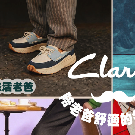
交易，需
每筆NT$1
求債權轉
２．關於
https://aft
３．未成
「AFTE
任。
４．使用「
即時審查
結果請求
５．嚴禁
形，恩沛
動。