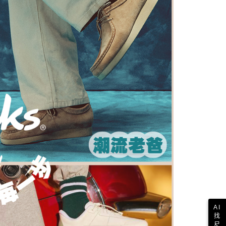
依本服務之必要範圍內提供個人資料，並將交易相關給付款項請
20，滿NT$1,000(含以上)免運費
讓予恩沛科技股份有限公司。
個人資料處理事宜，請瀏覽以下網址：
ee.tw/terms/#terms3
年的使用者請事先徵得法定代理人或監護人之同意方可使用
E先享後付」，若未經同意申辦者引起之損失，本公司不負相關責
AFTEE先享後付」時，將依據個別帳號之用戶狀況，依本公司
核予不同之上限額度；若仍有額度不足之情形，本公司將視審查
用戶進行身份認證。
一人註冊多個帳號或使用他人資訊註冊。若發現惡意使用之情
科技股份有限公司將有權停止該用戶之使用額度並採取法律行
AI
找
尺