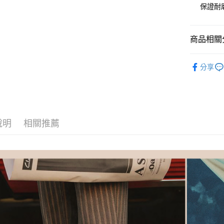
保證耐
AFTEE先
臺灣中
相關說明
匯豐（
【關於「A
聯邦商
ATM付款
AFTEE
商品相關分
元大商
便利好安
玉山商
１．簡單
男鞋-全部
台新國
２．便利
分享
運送方式
台灣樂
３．安心
男鞋-選場
付款後全
男鞋-選材
【「AFT
每筆NT$8
１．於結帳
男鞋-選顏
付」結帳
付款後萊
２．訂單
說明
相關推薦
男鞋-選功
３．收到繳
每筆NT$8
／ATM／
⏰8月限時
※ 請注意
付款後7-1
絡購買商品
先享後付
每筆NT$8
※ 交易是
是否繳費成
宅配
付客戶支
每筆NT$8
【注意事
宅配-離島
１．透過由