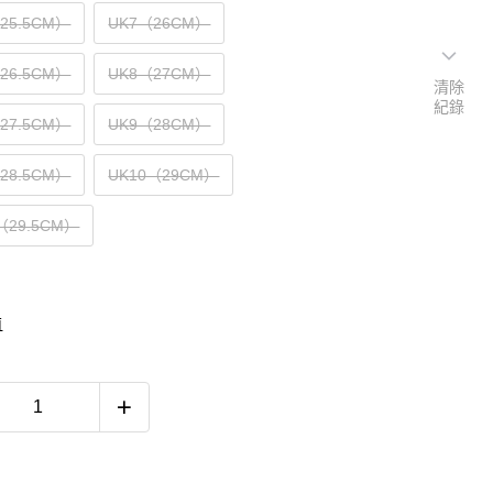
（25.5CM）
UK7（26CM）
（26.5CM）
UK8（27CM）
清除
紀錄
（27.5CM）
UK9（28CM）
（28.5CM）
UK10（29CM）
5（29.5CM）
南