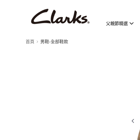
父親節精選
首頁
男鞋-全部鞋款