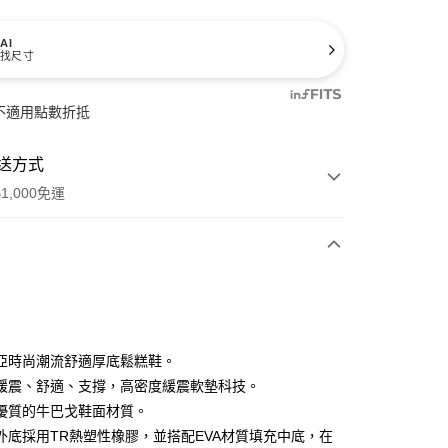
AI
找尺寸
不適用點數折抵
送方式
1,000免運
次付款
期付款
0 利率 每期
NT$1,660
21家銀行
亞時尚潮流舒適厚底鬆糕鞋。
庫商業銀行
第一商業銀行
緩震、舒適、支撐，高密度緩震軟墊科技。
業銀行
彰化商業銀行
優質的牛巴戈鞋面材質。
業儲蓄銀行
台北富邦商業銀行
外底採用TR熱塑性橡膠，並搭配EVA材質填充中底，在
華商業銀行
兆豐國際商業銀行