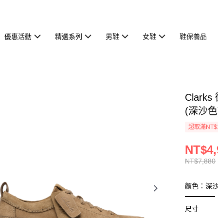
優惠活動
精選系列
男鞋
女鞋
鞋保養品
Clark
(深沙色)
超取滿NT$
NT$4,
NT$7,880
顏色：深
尺寸