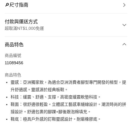
🔎尺寸指南
付款與運送方式
超取滿NT$1,000免運
付款方式
商品特色
信用卡一次付款
商品編號
信用卡分期付款
11089456
3 期 0 利率 每期
NT$1,326
21家銀行
商品特色
合作金庫商業銀行
第一商業銀行
LINE Pay
靈感：亞洲獨家款，為適合亞洲消費者腳型專門開發的楦型，提
華南商業銀行
彰化商業銀行
升舒適感。靈感源於經典板鞋。
街口支付
上海商業儲蓄銀行
台北富邦商業銀行
國泰世華商業銀行
兆豐國際商業銀行
科技：緩震、舒適、支撐，高密度緩震軟墊科技。
AFTEE先享後付
臺灣中小企業銀行
台中商業銀行
鞋面：很舒適很輕盈。立體感工藝感車縫線設計。潮流時尚的拼
相關說明
匯豐（台灣）商業銀行
華泰商業銀行
接設計。舒適包裹的腳踝+腳後跟泡棉填充。
聯邦商業銀行
遠東國際商業銀行
【關於「AFTEE先享後付」】
鞋底：極具戶外感的釘鞋靈感設計。耐磨橡膠底。
ATM付款
AFTEE先享後付是「在收到商品之後才付款」的支付方式。 讓您購物簡單
元大商業銀行
永豐商業銀行
便利好安心！
玉山商業銀行
星展（台灣）商業銀行
１．簡單：不需註冊會員、不需綁卡、不需儲值。