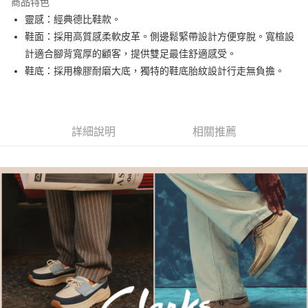
商品特色
合作金庫商業銀行
第一商業銀行
LINE Pay
靈感：經典德比鞋款。
華南商業銀行
彰化商業銀行
鞋面：採用高質感柔軟皮革。側邊鬆緊帶設計方便穿脫。寬楦設
街口支付
上海商業儲蓄銀行
台北富邦商業銀行
國泰世華商業銀行
兆豐國際商業銀行
計適合腳背寬厚的顧客，提供雙足最佳舒適感受。
AFTEE先享後付
臺灣中小企業銀行
台中商業銀行
鞋底：採用橡膠耐磨大底，獨特的鞋底胎紋設計行走無負擔。
相關說明
匯豐（台灣）商業銀行
華泰商業銀行
聯邦商業銀行
遠東國際商業銀行
【關於「AFTEE先享後付」】
ATM付款
AFTEE先享後付是「在收到商品之後才付款」的支付方式。 讓您購物簡單
元大商業銀行
永豐商業銀行
便利好安心！
玉山商業銀行
星展（台灣）商業銀行
詳細說明
相關推薦
１．簡單：不需註冊會員、不需綁卡、不需儲值。
台新國際商業銀行
中國信託商業銀行
運送方式
２．便利：只要手機號碼，簡訊認證，即可結帳。
台灣樂天信用卡公司
３．安心：先確認商品／服務後，再付款。
付款後全家取貨
每筆NT$80，滿NT$1,000(含以上)免運費
【「AFTEE先享後付」結帳流程】
１．於結帳方式選擇「AFTEE先享後付」後，將跳轉至「AFTEE先享後付」
付款後萊爾富取貨
結帳頁面，進行簡訊認證並確認金額後，即可完成結帳。
２．訂單成立數日內，您將收到繳費通知簡訊。
每筆NT$80，滿NT$1,000(含以上)免運費
３．收到繳費通知簡訊後14天內，點擊此簡訊中的連結，可透過四大超商／
ATM／網路銀行／等多元方式進行付款，方視為交易完成。
付款後7-11取貨
※ 請注意：結帳手續完成當下不需立刻繳費，但若您需要取消訂單，請聯絡
每筆NT$80，滿NT$1,000(含以上)免運費
購買商品的店家。未經商家同意取消之訂單仍視為有效，需透過AFTEE先享
後付繳納相關費用。
宅配
※ 交易是否成功請以「AFTEE先享後付 」之結帳頁面顯示為準，若有關於
是否繳費成功／繳費後需取消欲退款等相關疑問，請聯繫「AFTEE先享後付