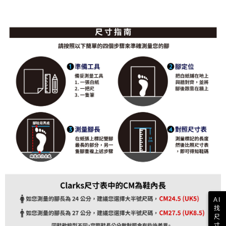
AI
找
尺
寸