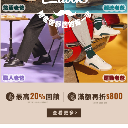
每筆NT$80，滿NT$1,000(含以上)免運費
客戶支援中心」
https://netprotections.freshdesk.com/support/home
宅配-離島
【注意事項】
１．透過由恩沛科技股份有限公司提供之「AFTEE先享後付」服務完成之交
每筆NT$120，滿NT$1,000(含以上)免運費
易，需依本服務之必要範圍內提供個人資料，並將交易相關給付款項請求債
權轉讓予恩沛科技股份有限公司。
２．關於個人資料處理事宜，請瀏覽以下網址：
https://aftee.tw/terms/#terms3
３．未成年的使用者請事先徵得法定代理人或監護人之同意方可使用
「AFTEE先享後付」，若未經同意申辦者引起之損失，本公司不負相關責
任。
４．使用「AFTEE先享後付」時，將依據個別帳號之用戶狀況，依本公司即
時審查核予不同之上限額度；若仍有額度不足之情形，本公司將視審查結果
請求用戶進行身份認證。
５．嚴禁一人註冊多個帳號或使用他人資訊註冊。若發現惡意使用之情形，
恩沛科技股份有限公司將有權停止該用戶之使用額度並採取法律行動。