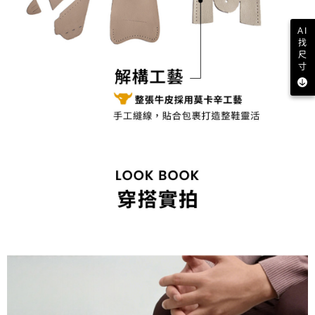
AI
找
尺
寸