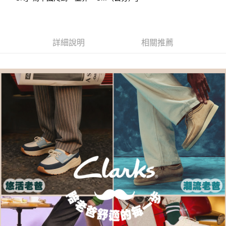
每筆NT$80，滿NT$1,000(含以上)免運費
客戶支援中心」
https://netprotections.freshdesk.com/support/home
宅配-離島
【注意事項】
１．透過由恩沛科技股份有限公司提供之「AFTEE先享後付」服務完成之交
每筆NT$120，滿NT$1,000(含以上)免運費
詳細說明
相關推薦
易，需依本服務之必要範圍內提供個人資料，並將交易相關給付款項請求債
權轉讓予恩沛科技股份有限公司。
２．關於個人資料處理事宜，請瀏覽以下網址：
https://aftee.tw/terms/#terms3
３．未成年的使用者請事先徵得法定代理人或監護人之同意方可使用
「AFTEE先享後付」，若未經同意申辦者引起之損失，本公司不負相關責
任。
４．使用「AFTEE先享後付」時，將依據個別帳號之用戶狀況，依本公司即
時審查核予不同之上限額度；若仍有額度不足之情形，本公司將視審查結果
請求用戶進行身份認證。
５．嚴禁一人註冊多個帳號或使用他人資訊註冊。若發現惡意使用之情形，
恩沛科技股份有限公司將有權停止該用戶之使用額度並採取法律行動。