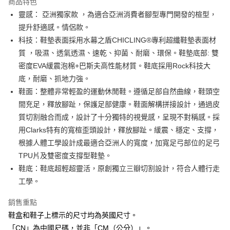
商品特色
合作金庫商業銀行
第一商業銀行
LINE Pay
靈感： 亞洲獨家款 ，為適合亞洲消費者腳型專門開發的楦型，
華南商業銀行
彰化商業銀行
提升舒適感。情侶款。
街口支付
上海商業儲蓄銀行
台北富邦商業銀行
國泰世華商業銀行
兆豐國際商業銀行
科技：鞋墊表面採用水幕之盾CHICLING®專利超纖鞋墊表面材
AFTEE先享後付
臺灣中小企業銀行
台中商業銀行
質 ，吸濕、透氣透濕、速乾、抑菌、耐磨、環保。鞋墊底部: 雙
相關說明
匯豐（台灣）商業銀行
華泰商業銀行
密度EVA緩震泡棉+巴斯夫高性能材質。鞋底採用Rock科技大
聯邦商業銀行
遠東國際商業銀行
【關於「AFTEE先享後付」】
底，耐磨、抓地力強。
ATM付款
AFTEE先享後付是「在收到商品之後才付款」的支付方式。 讓您購物簡單
元大商業銀行
永豐商業銀行
便利好安心！
鞋面：整體非常輕盈的運動休閒鞋。遵循足部自然曲線，鞋頭空
玉山商業銀行
星展（台灣）商業銀行
１．簡單：不需註冊會員、不需綁卡、不需儲值。
間充足，釋放腳趾，保護足部健康。鞋面解構拼接設計，通過皮
台新國際商業銀行
中國信託商業銀行
運送方式
２．便利：只要手機號碼，簡訊認證，即可結帳。
台灣樂天信用卡公司
質切割融合而成，設計了十分獨特的視覺感，呈現不對稱感。採
３．安心：先確認商品／服務後，再付款。
付款後全家取貨
用Clarks特有的寬楦歪頭設計，釋放腳趾。緩震、穩定、支撐，
每筆NT$80，滿NT$1,000(含以上)免運費
【「AFTEE先享後付」結帳流程】
根據人體工學設計成最適合亞洲人的寬度，加寬足弓部位的足弓
１．於結帳方式選擇「AFTEE先享後付」後，將跳轉至「AFTEE先享後付」
付款後萊爾富取貨
結帳頁面，進行簡訊認證並確認金額後，即可完成結帳。
TPU片及雙密度支撐型鞋墊。
２．訂單成立數日內，您將收到繳費通知簡訊。
每筆NT$80，滿NT$1,000(含以上)免運費
鞋底：鞋底超輕超靈活，原創獨立三瓣切割設計，符合人體行走
３．收到繳費通知簡訊後14天內，點擊此簡訊中的連結，可透過四大超商／
工學。
ATM／網路銀行／等多元方式進行付款，方視為交易完成。
付款後7-11取貨
※ 請注意：結帳手續完成當下不需立刻繳費，但若您需要取消訂單，請聯絡
每筆NT$80，滿NT$1,000(含以上)免運費
購買商品的店家。未經商家同意取消之訂單仍視為有效，需透過AFTEE先享
銷售重點
後付繳納相關費用。
鞋盒和鞋子上標示的尺寸均為英國尺寸。
宅配
※ 交易是否成功請以「AFTEE先享後付 」之結帳頁面顯示為準，若有關於
「CN」為中國尺碼，並非「CM（公分）」。
是否繳費成功／繳費後需取消欲退款等相關疑問，請聯繫「AFTEE先享後付