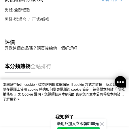
男鞋-全部鞋款
男鞋-選場合
正式/婚禮
評價
喜歡這個商品嗎？購買後給他一個好評吧
本分類熱銷
全站排行
本網站中使用 cookie，欲查詢有關本網站使用 cookie 方式之詳情，及若您不希
熱門標籤
望在電腦上使用 cookie 時應如何變更電腦的 cookie 設定，請參閱本網站「
隱私
權條款
」之 Cookie 聲明。您繼續使用本網站即表示您同意本公司得按本網站使
用條款之 Cookie 聲明使用 cookie。
了解更多 >
我知道了
新用戶加入立即領$100元