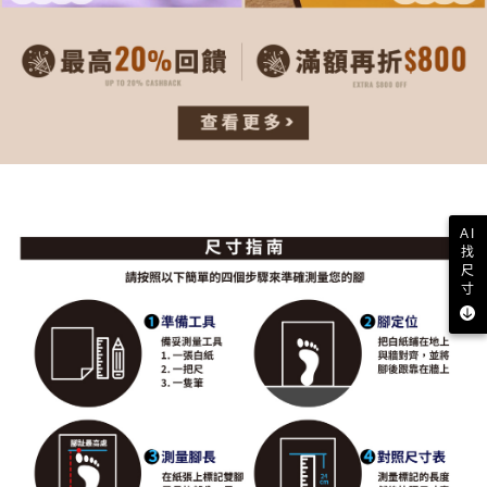
AI
找
尺
寸