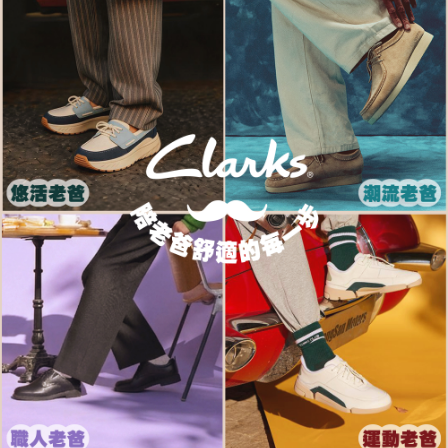
每筆NT$80，滿NT$1,000(含以上)免運費
客戶支援中心」
https://netprotections.freshdesk.com/support/home
宅配-離島
【注意事項】
１．透過由恩沛科技股份有限公司提供之「AFTEE先享後付」服務完成之交
每筆NT$120，滿NT$1,000(含以上)免運費
易，需依本服務之必要範圍內提供個人資料，並將交易相關給付款項請求債
權轉讓予恩沛科技股份有限公司。
２．關於個人資料處理事宜，請瀏覽以下網址：
https://aftee.tw/terms/#terms3
３．未成年的使用者請事先徵得法定代理人或監護人之同意方可使用
「AFTEE先享後付」，若未經同意申辦者引起之損失，本公司不負相關責
任。
４．使用「AFTEE先享後付」時，將依據個別帳號之用戶狀況，依本公司即
時審查核予不同之上限額度；若仍有額度不足之情形，本公司將視審查結果
請求用戶進行身份認證。
５．嚴禁一人註冊多個帳號或使用他人資訊註冊。若發現惡意使用之情形，
恩沛科技股份有限公司將有權停止該用戶之使用額度並採取法律行動。