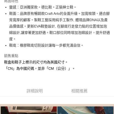
商品特色
合作金庫商業銀行
第一商業銀行
LINE Pay
靈感：亞洲獨家款。德比鞋。正裝紳士鞋。
華南商業銀行
彰化商業銀行
鞋面：品牌原有暢銷款Craft Arlo的全面升級。加寬楦頭，適合腳
街口支付
上海商業儲蓄銀行
台北富邦商業銀行
國泰世華商業銀行
兆豐國際商業銀行
背寬厚的顧客。製鞋工藝採用純手工製作, 體現品牌DNA以及產
AFTEE先享後付
臺灣中小企業銀行
台中商業銀行
品價值感。更新EVA鞋墊設計, 在腳底行走發力點的位置增加泡
相關說明
匯豐（台灣）商業銀行
華泰商業銀行
綿設計,讓穿著更加舒適。鞋口部位同時增加泡綿設計，提升舒適
聯邦商業銀行
遠東國際商業銀行
【關於「AFTEE先享後付」】
度。
ATM付款
AFTEE先享後付是「在收到商品之後才付款」的支付方式。 讓您購物簡單
元大商業銀行
永豐商業銀行
便利好安心！
鞋底：橡膠鞋底切割設計讓每一步都充滿自信。
玉山商業銀行
星展（台灣）商業銀行
１．簡單：不需註冊會員、不需綁卡、不需儲值。
台新國際商業銀行
中國信託商業銀行
運送方式
２．便利：只要手機號碼，簡訊認證，即可結帳。
銷售重點
台灣樂天信用卡公司
３．安心：先確認商品／服務後，再付款。
付款後全家取貨
鞋盒和鞋子上標示的尺寸均為英國尺寸。
每筆NT$80，滿NT$1,000(含以上)免運費
【「AFTEE先享後付」結帳流程】
「CN」為中國尺碼，並非「CM（公分）」。
１．於結帳方式選擇「AFTEE先享後付」後，將跳轉至「AFTEE先享後付」
付款後萊爾富取貨
結帳頁面，進行簡訊認證並確認金額後，即可完成結帳。
２．訂單成立數日內，您將收到繳費通知簡訊。
每筆NT$80，滿NT$1,000(含以上)免運費
３．收到繳費通知簡訊後14天內，點擊此簡訊中的連結，可透過四大超商／
ATM／網路銀行／等多元方式進行付款，方視為交易完成。
詳細說明
相關推薦
付款後7-11取貨
※ 請注意：結帳手續完成當下不需立刻繳費，但若您需要取消訂單，請聯絡
每筆NT$80，滿NT$1,000(含以上)免運費
購買商品的店家。未經商家同意取消之訂單仍視為有效，需透過AFTEE先享
後付繳納相關費用。
宅配
※ 交易是否成功請以「AFTEE先享後付 」之結帳頁面顯示為準，若有關於
是否繳費成功／繳費後需取消欲退款等相關疑問，請聯繫「AFTEE先享後付