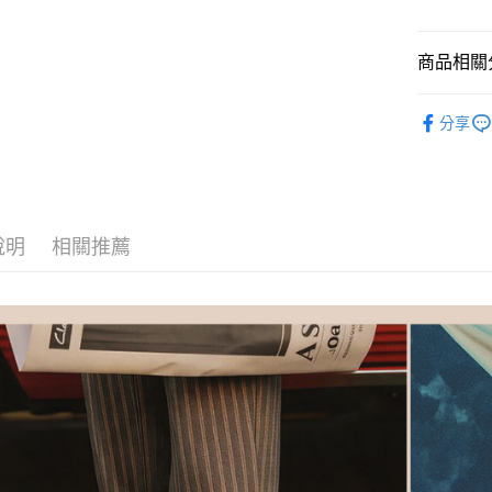
國泰世
AFTEE先
臺灣中
相關說明
匯豐（
商品相關分
【關於「A
聯邦商
ATM付款
AFTEE
元大商
男鞋-全部
便利好安
玉山商
分享
１．簡單
台新國
男鞋-選場
２．便利
運送方式
台灣樂
３．安心
男鞋-選款
付款後全
【「AFT
男鞋-選材
每筆NT$8
１．於結帳
說明
相關推薦
付」結帳
男鞋-選顏
付款後萊
２．訂單
３．收到繳
男鞋-選功
每筆NT$8
／ATM／
⏰8月限時
※ 請注意
付款後7-1
絡購買商品
男鞋-寬楦
先享後付
每筆NT$8
※ 交易是
是否繳費成
宅配
付客戶支
每筆NT$8
【注意事
宅配-離島
１．透過由