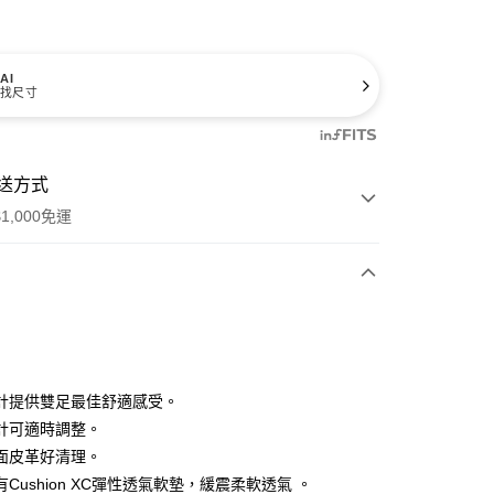
AI
找尺寸
送方式
1,000免運
次付款
期付款
0 利率 每期
NT$1,460
21家銀行
計提供雙足最佳舒適感受。
庫商業銀行
第一商業銀行
計可適時調整。
業銀行
彰化商業銀行
面皮革好清理。
業儲蓄銀行
台北富邦商業銀行
Cushion XC彈性透氣軟墊，緩震柔軟透氣 。