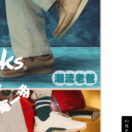
依本服務之必要範圍內提供個人資料，並將交易相關給付款項請
20，滿NT$1,000(含以上)免運費
讓予恩沛科技股份有限公司。
個人資料處理事宜，請瀏覽以下網址：
ee.tw/terms/#terms3
年的使用者請事先徵得法定代理人或監護人之同意方可使用
E先享後付」，若未經同意申辦者引起之損失，本公司不負相關責
AFTEE先享後付」時，將依據個別帳號之用戶狀況，依本公司
核予不同之上限額度；若仍有額度不足之情形，本公司將視審查
用戶進行身份認證。
一人註冊多個帳號或使用他人資訊註冊。若發現惡意使用之情
科技股份有限公司將有權停止該用戶之使用額度並採取法律行
AI
找
尺