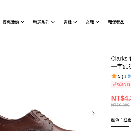
優惠活動
精選系列
男鞋
女鞋
鞋保養品
Clark
一字頭德
5 (
1
超取滿NT$
NT$4,
NT$6,880
顏色：紅