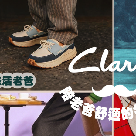
交易，需
每筆NT$1
求債權轉
２．關於
https://aft
３．未成
「AFTE
任。
４．使用「
即時審查
結果請求
５．嚴禁
形，恩沛
動。