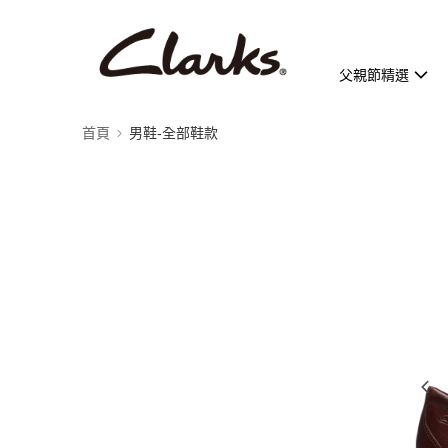
父親節精選
首頁
男鞋-全部鞋款