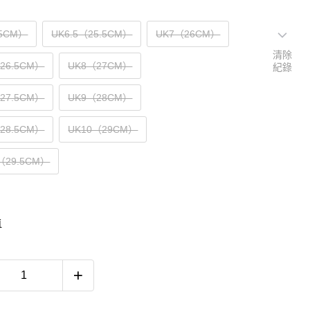
5CM）
UK6.5（25.5CM）
UK7（26CM）
清除
（26.5CM）
UK8（27CM）
紀錄
（27.5CM）
UK9（28CM）
（28.5CM）
UK10（29CM）
5（29.5CM）
南