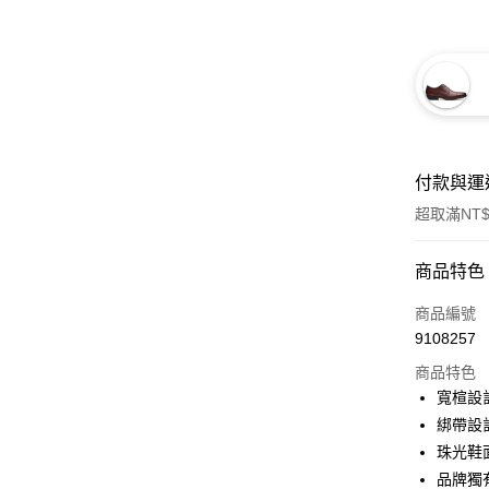
付款與運
超取滿NT$
付款方式
商品特色
信用卡一
商品編號
9108257
信用卡分
商品特色
3 期 
寬楦設
合作金
綁帶設
LINE Pay
華南商
珠光鞋
街口支付
上海商
品牌獨有