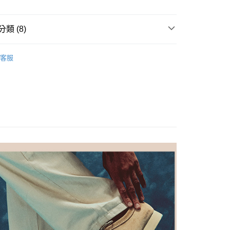
華商業銀行
兆豐國際商業銀行
享後付
小企業銀行
台中商業銀行
台灣）商業銀行
華泰商業銀行
類 (8)
FTEE先享後付」】
業銀行
遠東國際商業銀行
先享後付是「在收到商品之後才付款」的支付方式。 讓您購物簡單
業銀行
永豐商業銀行
鞋款
心！
業銀行
星展（台灣）商業銀行
客服
：不需註冊會員、不需綁卡、不需儲值。
際商業銀行
中國信託商業銀行
合
正式/婚禮
：只要手機號碼，簡訊認證，即可結帳。
天信用卡公司
：先確認商品／服務後，再付款。
式
皮鞋
家取貨
EE先享後付」結帳流程】
質
真皮
0，滿NT$1,000(含以上)免運費
方式選擇「AFTEE先享後付」後，將跳轉至「AFTEE先享後
頁面，進行簡訊認證並確認金額後，即可完成結帳。
色
棕色系
爾富取貨
成立數日內，您將收到繳費通知簡訊。
費通知簡訊後14天內，點擊此簡訊中的連結，可透過四大超商
能
緩震舒適
0，滿NT$1,000(含以上)免運費
網路銀行／等多元方式進行付款，方視為交易完成。
價
⏰男款
：結帳手續完成當下不需立刻繳費，但若您需要取消訂單，請聯
1取貨
的店家。未經商家同意取消之訂單仍視為有效，需透過AFTEE
系列
繳納相關費用。
0，滿NT$1,000(含以上)免運費
否成功請以「AFTEE先享後付 」之結帳頁面顯示為準，若有關於
功／繳費後需取消欲退款等相關疑問，請聯繫「AFTEE先享後
援中心」
https://netprotections.freshdesk.com/support/home
0，滿NT$1,000(含以上)免運費
項】
恩沛科技股份有限公司提供之「AFTEE先享後付」服務完成之