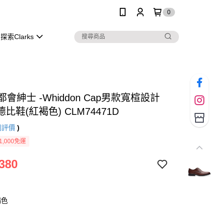
0
探索Clarks
s 都會紳士 -Whiddon Cap男款寬楦設計
比鞋(紅褐色) CLM74471D
則評價
)
1,000免運
380
褐色