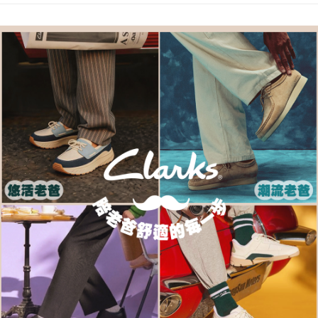
每筆NT$80，滿NT$1,000(含以上)免運費
客戶支援中心」
https://netprotections.freshdesk.com/support/home
宅配-離島
【注意事項】
１．透過由恩沛科技股份有限公司提供之「AFTEE先享後付」服務完成之交
每筆NT$120，滿NT$1,000(含以上)免運費
易，需依本服務之必要範圍內提供個人資料，並將交易相關給付款項請求債
權轉讓予恩沛科技股份有限公司。
２．關於個人資料處理事宜，請瀏覽以下網址：
https://aftee.tw/terms/#terms3
３．未成年的使用者請事先徵得法定代理人或監護人之同意方可使用
「AFTEE先享後付」，若未經同意申辦者引起之損失，本公司不負相關責
任。
４．使用「AFTEE先享後付」時，將依據個別帳號之用戶狀況，依本公司即
時審查核予不同之上限額度；若仍有額度不足之情形，本公司將視審查結果
請求用戶進行身份認證。
５．嚴禁一人註冊多個帳號或使用他人資訊註冊。若發現惡意使用之情形，
恩沛科技股份有限公司將有權停止該用戶之使用額度並採取法律行動。