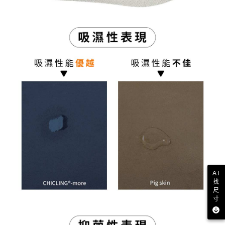
AI
找
尺
寸