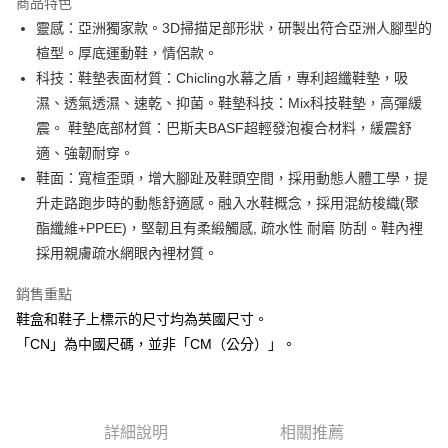
商品特色
合作金庫商業銀行
第一商業銀行
LINE Pay
靈感：亞洲獨家款。3D掃描足部形狀，研製出符合亞洲人腳型的
華南商業銀行
彰化商業銀行
楦型。厚底運動鞋，情侶款。
街口支付
上海商業儲蓄銀行
台北富邦商業銀行
國泰世華商業銀行
兆豐國際商業銀行
科技：鞋墊表面材質：Chicling水幕之盾，專利超纖鞋墊，吸
AFTEE先享後付
臺灣中小企業銀行
台中商業銀行
濕、透氣透濕、速乾、抑菌。鞋墊科技：Mix科技鞋墊，高彈緩
相關說明
匯豐（台灣）商業銀行
華泰商業銀行
震。 鞋墊底部材質：巴斯夫BASF超輕發泡複合材料，緩震舒
聯邦商業銀行
遠東國際商業銀行
【關於「AFTEE先享後付」】
適、強韌耐穿。
ATM付款
AFTEE先享後付是「在收到商品之後才付款」的支付方式。 讓您購物簡單
元大商業銀行
永豐商業銀行
便利好安心！
鞋面：寬楦歪頭，增大腳趾及鞋頭空間，採用動態人體工學，提
玉山商業銀行
星展（台灣）商業銀行
１．簡單：不需註冊會員、不需綁卡、不需儲值。
升走路跑步時的動態舒適感。融入水鞋概念，採用混紡梭織(聚
台新國際商業銀行
中國信託商業銀行
運送方式
２．便利：只要手機號碼，簡訊認證，即可結帳。
台灣樂天信用卡公司
酯纖維+PPEE)，堅韌且有柔緞觸感, 疏水性 耐磨 防刮。鞋內裡
３．安心：先確認商品／服務後，再付款。
付款後全家取貨
採用親膚疏水網眼內裡材質。
每筆NT$80，滿NT$1,000(含以上)免運費
【「AFTEE先享後付」結帳流程】
１．於結帳方式選擇「AFTEE先享後付」後，將跳轉至「AFTEE先享後付」
銷售重點
付款後萊爾富取貨
結帳頁面，進行簡訊認證並確認金額後，即可完成結帳。
鞋盒和鞋子上標示的尺寸均為英國尺寸。
２．訂單成立數日內，您將收到繳費通知簡訊。
每筆NT$80，滿NT$1,000(含以上)免運費
３．收到繳費通知簡訊後14天內，點擊此簡訊中的連結，可透過四大超商／
「CN」為中國尺碼，並非「CM（公分）」。
ATM／網路銀行／等多元方式進行付款，方視為交易完成。
付款後7-11取貨
※ 請注意：結帳手續完成當下不需立刻繳費，但若您需要取消訂單，請聯絡
每筆NT$80，滿NT$1,000(含以上)免運費
購買商品的店家。未經商家同意取消之訂單仍視為有效，需透過AFTEE先享
後付繳納相關費用。
宅配
※ 交易是否成功請以「AFTEE先享後付 」之結帳頁面顯示為準，若有關於
詳細說明
相關推薦
是否繳費成功／繳費後需取消欲退款等相關疑問，請聯繫「AFTEE先享後付